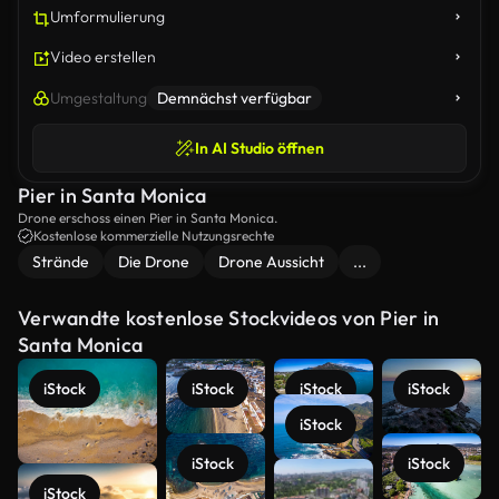
Umformulierung
Video erstellen
Umgestaltung
Demnächst verfügbar
In AI Studio öffnen
Pier in Santa Monica
Drone erschoss einen Pier in Santa Monica.
Kostenlose kommerzielle Nutzungsrechte
Strände
Die Drone
Drone Aussicht
...
Verwandte kostenlose Stockvideos von Pier in
Santa Monica
iStock
iStock
iStock
iStock
iStock
iStock
iStock
iStock