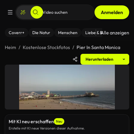
Anmelden
Alle anzeigen
Coverr+
Die Natur
Menschen
Liebe & Beziehungen
F
Heim
Kostenlose Stockfotos
Pier In Santa Monica
Herunterladen
Mit KI neu erschaffen
Neu
Erstelle mit KI neue Versionen dieser Aufnahme.