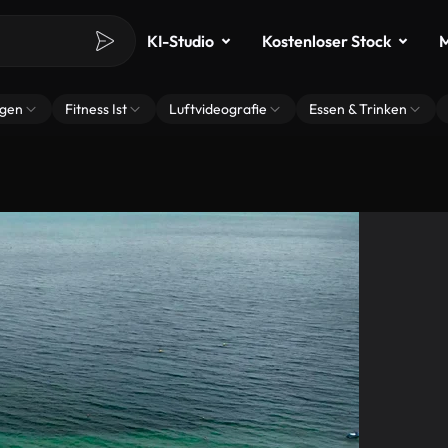
KI-Studio
Kostenloser Stock
M
ngen
Fitness Ist
Luftvideografie
Essen & Trinken