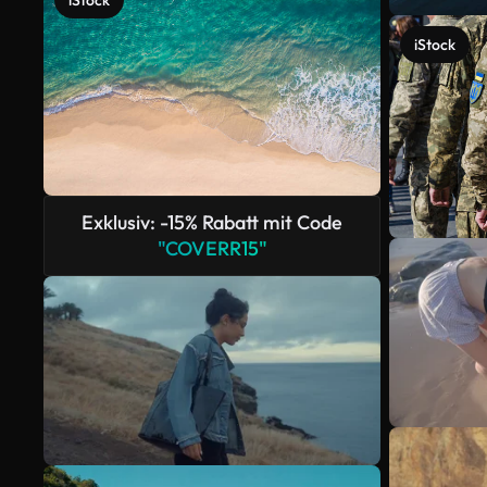
iStock
iStock
Exklusiv: -15% Rabatt mit Code
"COVERR15"