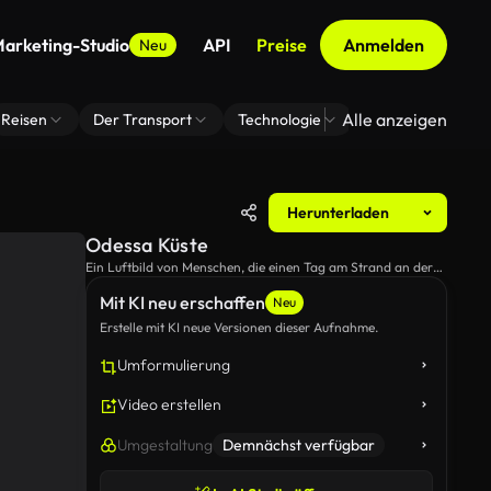
arketing-Studio
API
Preise
Anmelden
Neu
Alle anzeigen
Reisen
Der Transport
Technologie
Zoom Virtuelle H
Herunterladen
Odessa Küste
Ein Luftbild von Menschen, die einen Tag am Strand an der
Küste von Odessa genießen.
Mit KI neu erschaffen
Neu
Erstelle mit KI neue Versionen dieser Aufnahme.
Umformulierung
Video erstellen
Umgestaltung
Demnächst verfügbar