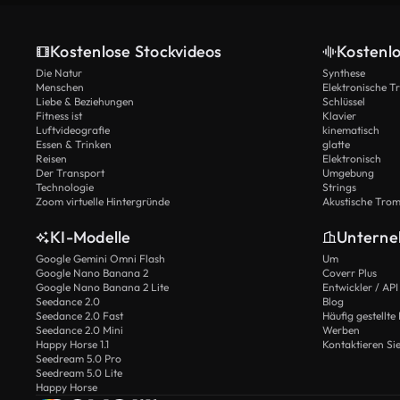
Kostenlose Stockvideos
Kostenl
Die Natur
Synthese
Menschen
Elektronische 
Liebe & Beziehungen
Schlüssel
Fitness ist
Klavier
Luftvideografie
kinematisch
Essen & Trinken
glatte
Reisen
Elektronisch
Der Transport
Umgebung
Technologie
Strings
Zoom virtuelle Hintergründe
Akustische Tro
KI-Modelle
Untern
Google Gemini Omni Flash
Um
Google Nano Banana 2
Coverr Plus
Google Nano Banana 2 Lite
Entwickler / API
Seedance 2.0
Blog
Seedance 2.0 Fast
Häufig gestellte
Seedance 2.0 Mini
Werben
Happy Horse 1.1
Kontaktieren Si
Seedream 5.0 Pro
Seedream 5.0 Lite
Happy Horse