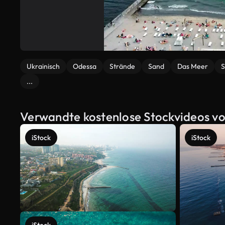
Ukrainisch
Odessa
Strände
Sand
Das Meer
S
...
Verwandte kostenlose Stockvideos v
iStock
iStock