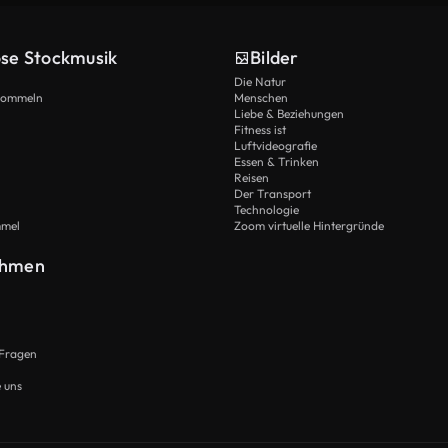
ose Stockmusik
Bilder
Die Natur
Trommeln
Menschen
Liebe & Beziehungen
Fitness ist
Luftvideografie
Essen & Trinken
Reisen
Der Transport
Technologie
mmel
Zoom virtuelle Hintergründe
ehmen
 Fragen
e uns