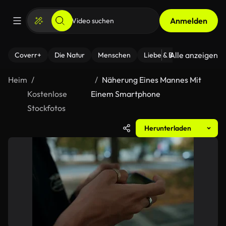
Anmelden
Alle anzeigen
Coverr+
Die Natur
Menschen
Liebe & Beziehungen
F
Heim
Näherung Eines Mannes Mit
Kostenlose
Einem Smartphone
Stockfotos
Herunterladen