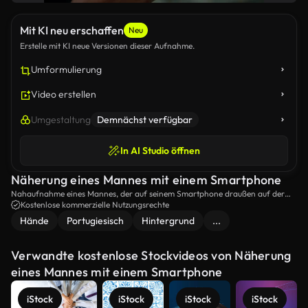
Mit KI neu erschaffen
Neu
Erstelle mit KI neue Versionen dieser Aufnahme.
Umformulierung
Video erstellen
Umgestaltung
Demnächst verfügbar
In AI Studio öffnen
Näherung eines Mannes mit einem Smartphone
Nahaufnahme eines Mannes, der auf seinem Smartphone draußen auf der
Straße tipt.
Kostenlose kommerzielle Nutzungsrechte
Hände
Portugiesisch
Hintergrund
...
Verwandte kostenlose Stockvideos von Näherung
eines Mannes mit einem Smartphone
iStock
iStock
iStock
iStock