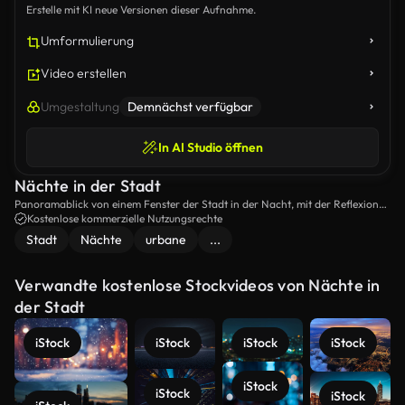
Erstelle mit KI neue Versionen dieser Aufnahme.
Umformulierung
Video erstellen
Umgestaltung
Demnächst verfügbar
In AI Studio öffnen
Nächte in der Stadt
Panoramablick von einem Fenster der Stadt in der Nacht, mit der Reflexion
zeigt Menschen, die sozialisieren.
Kostenlose kommerzielle Nutzungsrechte
Stadt
Nächte
urbane
...
Verwandte kostenlose Stockvideos von Nächte in
der Stadt
iStock
iStock
iStock
iStock
iStock
iStock
iStock