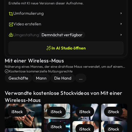
Erstelle mit KI neue Versionen dieser Aufnahme.
Umformulierung
Video erstellen
Umgestaltung
Demnächst verfügbar
In AI Studio öffnen
Mit einer Wireless-Maus
Näherung eines Mannes, der eine drahtlose Maus verwendet, um auf einem
Computer zu scrollen.
Kostenlose kommerzielle Nutzungsrechte
Geschäfte
Mann
Die Hand
...
Verwandte kostenlose Stockvideos von Mit einer
Wireless-Maus
iStock
iStock
iStock
iStock
iStock
iStock
iStock