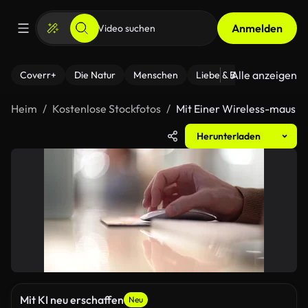
Anmelden
Alle anzeigen
Coverr+
Die Natur
Menschen
Liebe & Beziehungen
F
Heim
Kostenlose Stockfotos
Mit Einer Wireless-maus
Herunterladen
Mit KI neu erschaffen
Neu