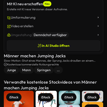
Mit KI neu erschaffen
Neu
Erstelle mit KI neue Versionen dieser Aufnahme.
Umformulierung
Video erstellen
Umgestaltung
Demnächst verfügbar
In AI Studio öffnen
Männer machen Jumping Jacks
Slow-Motion-Shot eines Mannes, der Sprung Jacks draußen an einem
sonnigen Tag macht.
Kostenlose kommerzielle Nutzungsrechte
Junge
Mann
Springen
...
Verwandte kostenlose Stockvideos von Männer
machen Jumping Jacks
iStock
iStock
iStock
iStock