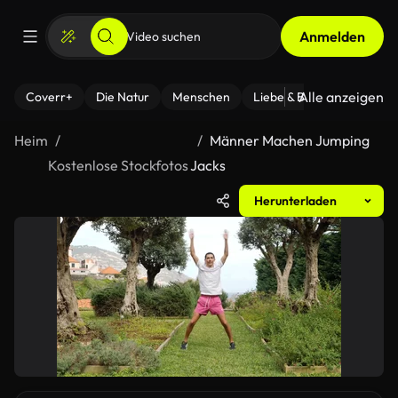
Anmelden
Alle anzeigen
Coverr+
Die Natur
Menschen
Liebe & Beziehungen
F
Heim
Männer Machen Jumping
Kostenlose Stockfotos
Jacks
Herunterladen