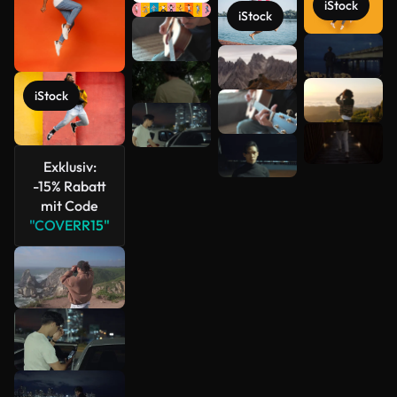
iStock
iStock
iStock
Mehr
anzeigen
iStock
Exklusiv:
-15% Rabatt
mit Code
"COVERR15"