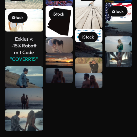
iStock
iStock
iStock
Mehr
anzeigen
iStock
Exklusiv:
-15% Rabatt
mit Code
"COVERR15"