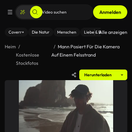
Anmelden
Alle anzeigen
Coverr+
Die Natur
Menschen
Liebe & Beziehungen
F
Heim
Mann Posiert Für Die Kamera
Kostenlose
Auf Einem Felsstrand
Stockfotos
Herunterladen