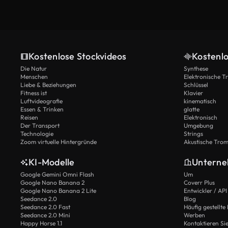
Kostenlose Stockvideos
Kostenl
Die Natur
Synthese
Menschen
Elektronische 
Liebe & Beziehungen
Schlüssel
Fitness ist
Klavier
Luftvideografie
kinematisch
Essen & Trinken
glatte
Reisen
Elektronisch
Der Transport
Umgebung
Technologie
Strings
Zoom virtuelle Hintergründe
Akustische Tro
KI-Modelle
Untern
Google Gemini Omni Flash
Um
Google Nano Banana 2
Coverr Plus
Google Nano Banana 2 Lite
Entwickler / API
Seedance 2.0
Blog
Seedance 2.0 Fast
Häufig gestellte
Seedance 2.0 Mini
Werben
Happy Horse 1.1
Kontaktieren Si