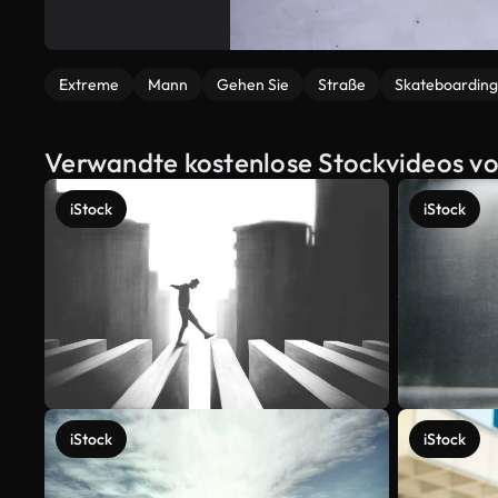
Extreme
Mann
Gehen Sie
Straße
Skateboarding
Verwandte kostenlose Stockvideos v
iStock
iStock
iStock
iStock