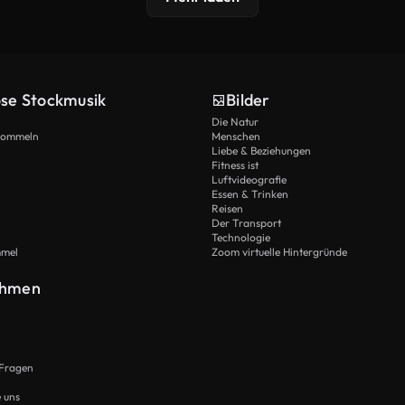
ose Stockmusik
Bilder
Die Natur
Trommeln
Menschen
Liebe & Beziehungen
Fitness ist
Luftvideografie
Essen & Trinken
Reisen
Der Transport
Technologie
mmel
Zoom virtuelle Hintergründe
ehmen
 Fragen
e uns