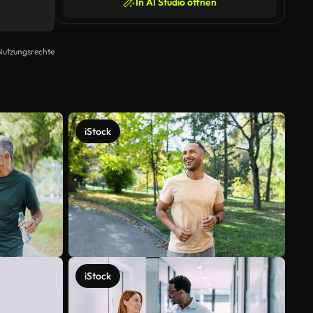
In AI Studio öffnen
Nutzungsrechte
iStock
iStock