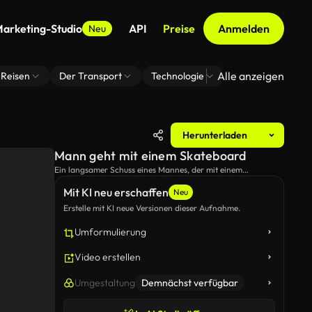
arketing-Studio
API
Preise
Anmelden
Neu
Alle anzeigen
Reisen
Der Transport
Technologie
Zoom Virtuelle H
Herunterladen
Mann geht mit einem Skateboard
Ein langsamer Schuss eines Mannes, der mit einem
Skateboard geht.
Mit KI neu erschaffen
Neu
Erstelle mit KI neue Versionen dieser Aufnahme.
Umformulierung
Video erstellen
Umgestaltung
Demnächst verfügbar