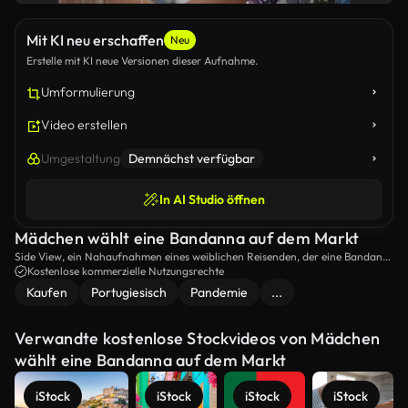
Mit KI neu erschaffen
Neu
Erstelle mit KI neue Versionen dieser Aufnahme.
Umformulierung
Video erstellen
Umgestaltung
Demnächst verfügbar
In AI Studio öffnen
Mädchen wählt eine Bandanna auf dem Markt
Side View, ein Nahaufnahmen eines weiblichen Reisenden, der eine Bandana
auf einem Souvenirmarkt wählt.
Kostenlose kommerzielle Nutzungsrechte
Kaufen
Portugiesisch
Pandemie
...
Verwandte kostenlose Stockvideos von Mädchen
wählt eine Bandanna auf dem Markt
iStock
iStock
iStock
iStock