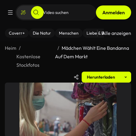
Anmelden
Alle anzeigen
Coverr+
Die Natur
Menschen
Liebe & Beziehungen
F
Heim
Mädchen Wählt Eine Bandanna
Kostenlose
Auf Dem Markt
Stockfotos
Herunterladen