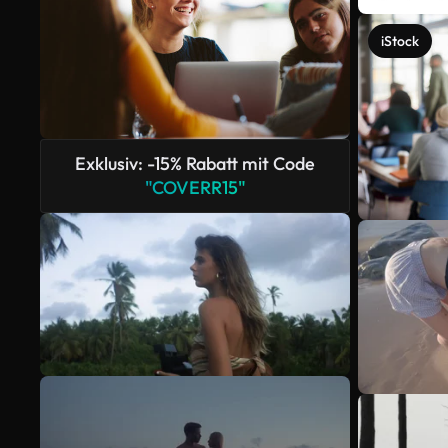
iStock
Exklusiv: -15% Rabatt mit Code
"COVERR15"