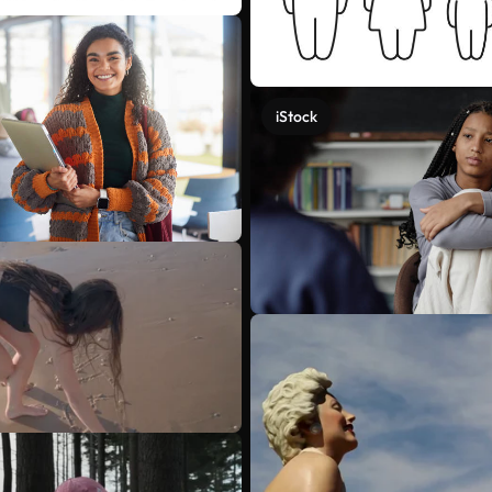
iStock