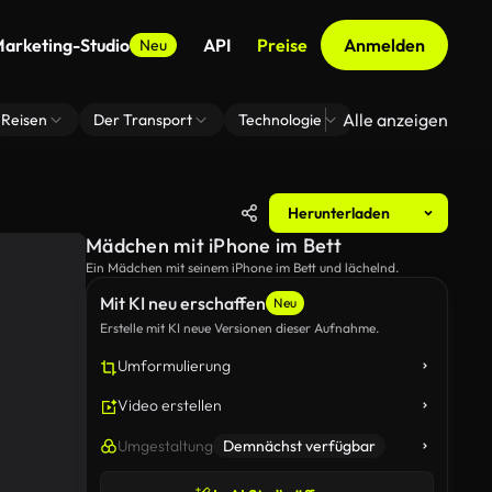
arketing-Studio
API
Preise
Anmelden
Neu
Alle anzeigen
Reisen
Der Transport
Technologie
Zoom Virtuelle H
Herunterladen
Mädchen mit iPhone im Bett
Ein Mädchen mit seinem iPhone im Bett und lächelnd.
Mit KI neu erschaffen
Neu
Erstelle mit KI neue Versionen dieser Aufnahme.
Umformulierung
Video erstellen
Umgestaltung
Demnächst verfügbar