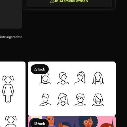
In AI Studio öffnen
Nutzungsrechte
iStock
iStock