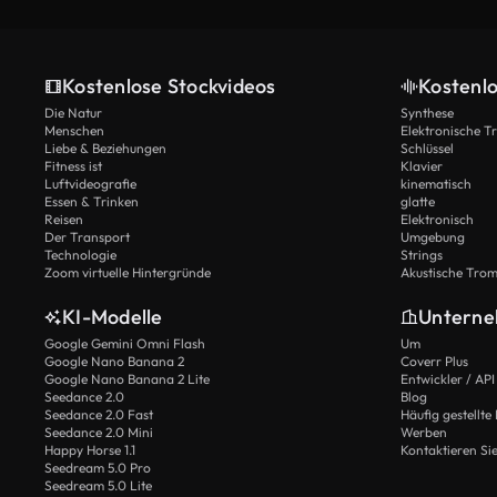
Kostenlose Stockvideos
Kostenl
Die Natur
Synthese
Menschen
Elektronische 
Liebe & Beziehungen
Schlüssel
Fitness ist
Klavier
Luftvideografie
kinematisch
Essen & Trinken
glatte
Reisen
Elektronisch
Der Transport
Umgebung
Technologie
Strings
Zoom virtuelle Hintergründe
Akustische Tro
KI-Modelle
Untern
Google Gemini Omni Flash
Um
Google Nano Banana 2
Coverr Plus
Google Nano Banana 2 Lite
Entwickler / API
Seedance 2.0
Blog
Seedance 2.0 Fast
Häufig gestellte
Seedance 2.0 Mini
Werben
Happy Horse 1.1
Kontaktieren Si
Seedream 5.0 Pro
Seedream 5.0 Lite