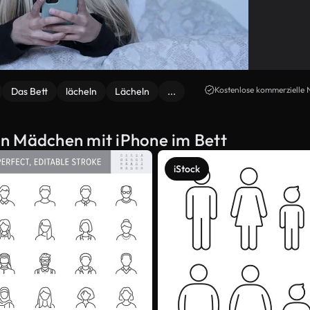
Kostenlose kommerzielle 
Das Bett
lächeln
Lächeln
...
on Mädchen mit iPhone im Bett
iStock