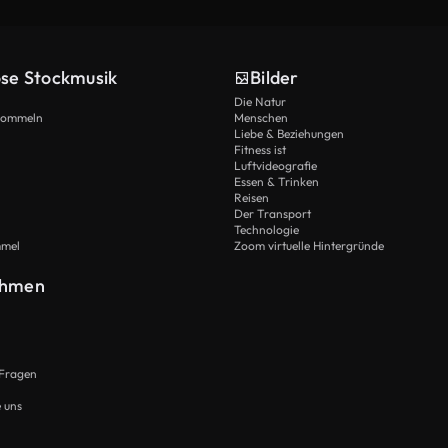
ose Stockmusik
Bilder
Die Natur
Trommeln
Menschen
Liebe & Beziehungen
Fitness ist
Luftvideografie
Essen & Trinken
Reisen
Der Transport
Technologie
mmel
Zoom virtuelle Hintergründe
ehmen
 Fragen
e uns