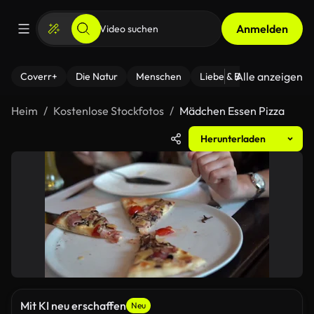
Anmelden
Alle anzeigen
Coverr+
Die Natur
Menschen
Liebe & Beziehungen
F
Heim
Kostenlose Stockfotos
Mädchen Essen Pizza
Herunterladen
Mit KI neu erschaffen
Neu