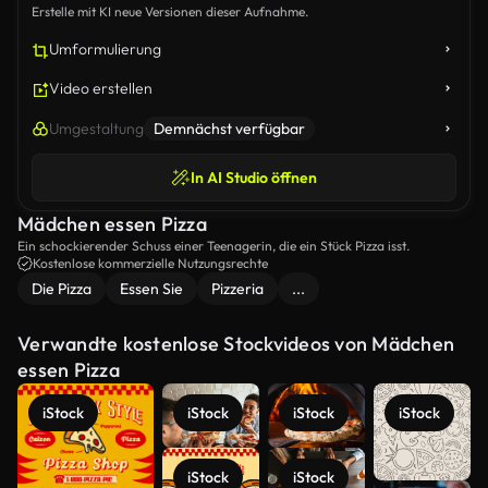
Erstelle mit KI neue Versionen dieser Aufnahme.
Umformulierung
Video erstellen
Umgestaltung
Demnächst verfügbar
In AI Studio öffnen
Mädchen essen Pizza
Ein schockierender Schuss einer Teenagerin, die ein Stück Pizza isst.
Kostenlose kommerzielle Nutzungsrechte
Die Pizza
Essen Sie
Pizzeria
...
Verwandte kostenlose Stockvideos von Mädchen
essen Pizza
iStock
iStock
iStock
iStock
iStock
iStock