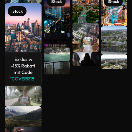
iStock
iStock
iStock
Mehr
anzeigen
Exklusiv:
-15% Rabatt
mit Code
"COVERR15"