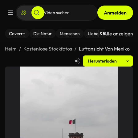
Anmelden
Alle anzeigen
Coverr+
Die Natur
Menschen
Liebe & Beziehungen
F
Heim
Kostenlose Stockfotos
Luftansicht Von Mexiko
Herunterladen