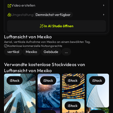
Video erstellen
Umgestaltung
Demnächst verfügbar
In AI Studio öffnen
Luftansicht von Mexiko
Aerial, vertikale Aufnahme von Mexiko an einem bewölkten Tag.
Kostenlose kommerzielle Nutzungsrechte
vertikal
Mexiko
Gebäude
...
Verwandte kostenlose Stockvideos von
Luftansicht von Mexiko
iStock
iStock
iStock
iStock
iStock