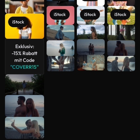
iStock
iStock
iStock
iStock
Mehr
anzeigen
Exklusiv:
-15% Rabatt
mit Code
"COVERR15"