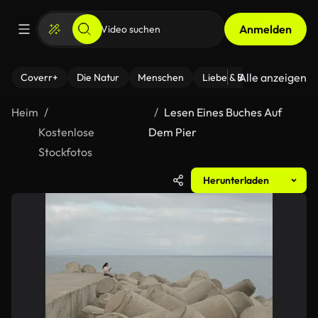
Anmelden
Alle anzeigen
Coverr+
Die Natur
Menschen
Liebe & Beziehungen
F
Heim
Lesen Eines Buches Auf
Kostenlose
Dem Pier
Stockfotos
Herunterladen