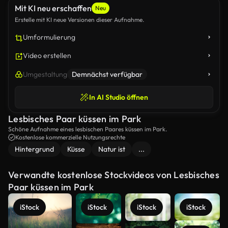
Mit KI neu erschaffen
Neu
Erstelle mit KI neue Versionen dieser Aufnahme.
Umformulierung
Video erstellen
Umgestaltung
Demnächst verfügbar
In AI Studio öffnen
Lesbisches Paar küssen im Park
Schöne Aufnahme eines lesbischen Paares küssen im Park.
Kostenlose kommerzielle Nutzungsrechte
Hintergrund
Küsse
Natur ist
...
Verwandte kostenlose Stockvideos von Lesbisches
Paar küssen im Park
iStock
iStock
iStock
iStock