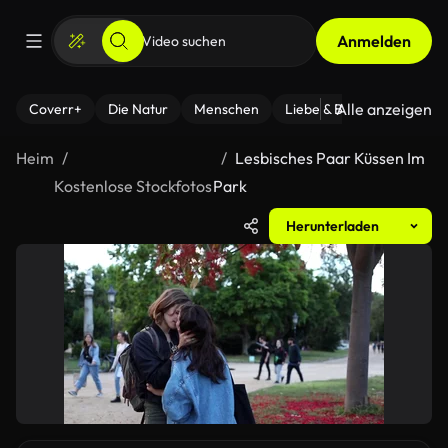
Anmelden
Alle anzeigen
Coverr+
Die Natur
Menschen
Liebe & Beziehungen
F
Heim
Lesbisches Paar Küssen Im
Kostenlose Stockfotos
Park
Herunterladen