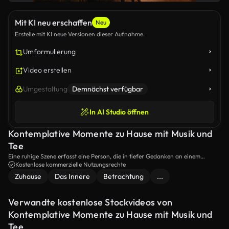
Mit KI neu erschaffen
Neu
Erstelle mit KI neue Versionen dieser Aufnahme.
Umformulierung
Video erstellen
Umgestaltung
Demnächst verfügbar
In AI Studio öffnen
Kontemplative Momente zu Hause mit Musik und
Tee
Eine ruhige Szene erfasst eine Person, die in tiefer Gedanken an einem
Fenster sitzt, mit sanfter Musik im Hintergrund.Die Atmosphäre wird durch die
Kostenlose kommerzielle Nutzungsrechte
beruhigende Anwesenheit einer dampfenden Tasse Tee verstärkt, die einen
Zuhause
Das Innere
Betrachtung
...
ruhigen Moment der Introspektion widerspiegelt.
Verwandte kostenlose Stockvideos von
Kontemplative Momente zu Hause mit Musik und
Tee