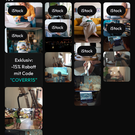
iStock
iStock
iStock
iStock
iStock
iStock
iStock
Mehr
anzeigen
iStock
Exklusiv:
-15% Rabatt
mit Code
"COVERR15"