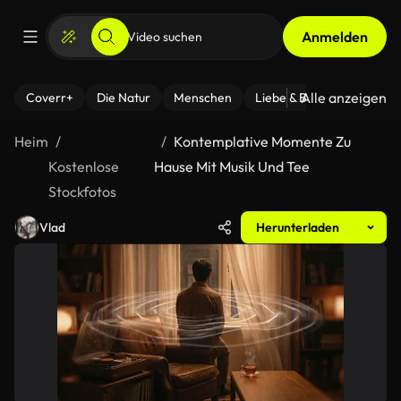
Anmelden
Alle anzeigen
Coverr+
Die Natur
Menschen
Liebe & Beziehungen
F
Heim
Kontemplative Momente Zu
Kostenlose
Hause Mit Musik Und Tee
Stockfotos
Vlad
Herunterladen