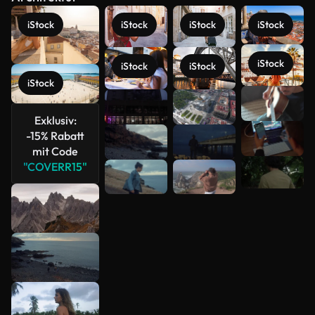
iStock
iStock
iStock
iStock
iStock
iStock
iStock
iStock
Mehr
anzeigen
Exklusiv:
-15% Rabatt
mit Code
"COVERR15"