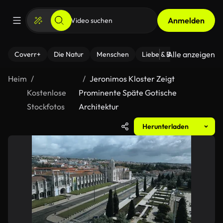
Anmelden
Alle anzeigen
Coverr+
Die Natur
Menschen
Liebe & Beziehungen
F
Heim
Jeronimos Kloster Zeigt
Kostenlose
Prominente Späte Gotische
Stockfotos
Architektur
Herunterladen