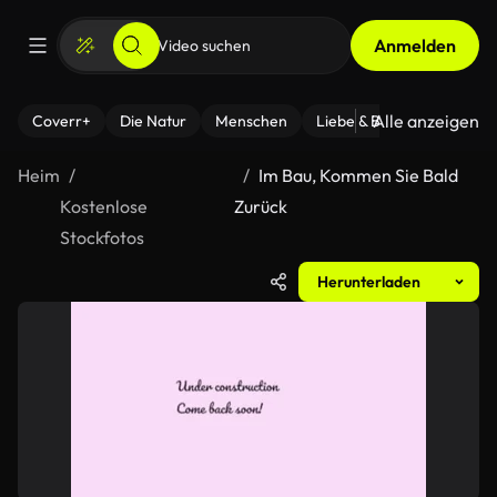
Anmelden
Alle anzeigen
Coverr+
Die Natur
Menschen
Liebe & Beziehungen
F
Heim
Im Bau, Kommen Sie Bald
Kostenlose
Zurück
Stockfotos
Herunterladen