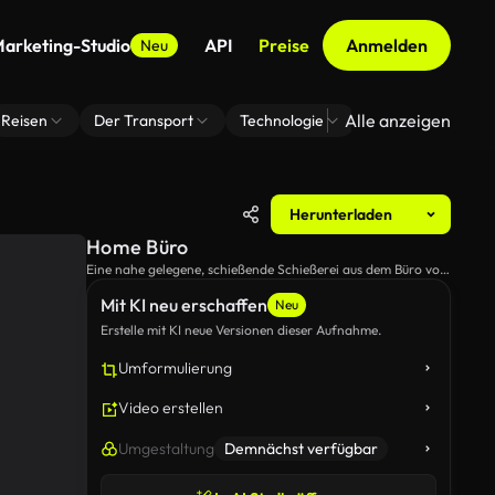
arketing-Studio
API
Preise
Anmelden
Neu
Alle anzeigen
Reisen
Der Transport
Technologie
Zoom Virtuelle H
Herunterladen
Home Büro
Eine nahe gelegene, schießende Schießerei aus dem Büro von
jemandem.
Mit KI neu erschaffen
Neu
Erstelle mit KI neue Versionen dieser Aufnahme.
Umformulierung
Video erstellen
Umgestaltung
Demnächst verfügbar