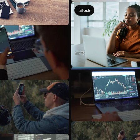
iStock