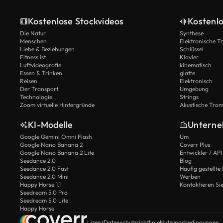
Kostenlose Stockvideos
Kostenl
Die Natur
Synthese
Menschen
Elektronische 
Liebe & Beziehungen
Schlüssel
Fitness ist
Klavier
Luftvideografie
kinematisch
Essen & Trinken
glatte
Reisen
Elektronisch
Der Transport
Umgebung
Technologie
Strings
Zoom virtuelle Hintergründe
Akustische Tro
KI-Modelle
Untern
Google Gemini Omni Flash
Um
Google Nano Banana 2
Coverr Plus
Google Nano Banana 2 Lite
Entwickler / API
Seedance 2.0
Blog
Seedance 2.0 Fast
Häufig gestellte
Seedance 2.0 Mini
Werben
Happy Horse 1.1
Kontaktieren Si
Seedream 5.0 Pro
Seedream 5.0 Lite
Happy Horse
Lizenz
Datenschutzrichtlinie
Nutzungsbedingungen