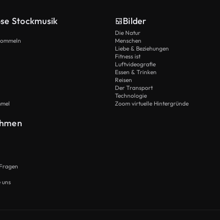
ose Stockmusik
Bilder
Die Natur
Trommeln
Menschen
Liebe & Beziehungen
Fitness ist
Luftvideografie
Essen & Trinken
Reisen
Der Transport
Technologie
mmel
Zoom virtuelle Hintergründe
ehmen
 Fragen
e uns