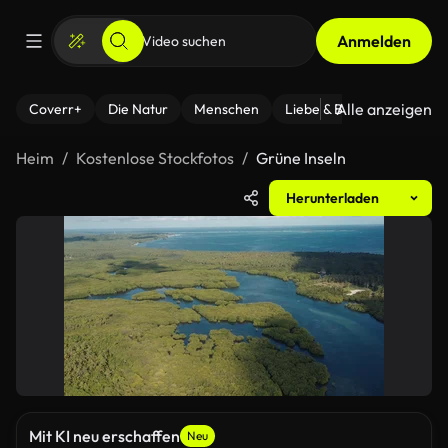
Anmelden
Alle anzeigen
Coverr+
Die Natur
Menschen
Liebe & Beziehungen
F
Heim
Kostenlose Stockfotos
Grüne Inseln
Herunterladen
Mit KI neu erschaffen
Neu