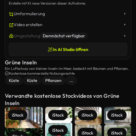
Erstelle mit KI neue Versionen dieser Aufnahme.
Umformulierung
Video erstellen
Umgestaltung
Demnächst verfügbar
In AI Studio öffnen
Grüne Inseln
Ein Luftschuss von kleinen Inseln im Meer, bedeckt mit Bäumen und Pflanzen.
Kostenlose kommerzielle Nutzungsrechte
Küste
Küste
Pflanzen
...
Verwandte kostenlose Stockvideos von Grüne
Inseln
iStock
iStock
iStock
iStock
iStock
iStock
iStock