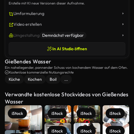
Erstelle mit KI neue Versionen dieser Aufnahme.
Umformulierung
Video erstellen
Umgestaltung
Demnächst verfügbar
In AI Studio öffnen
Gießendes Wasser
Ein naheliegender, pannender Schuss von kochendem Wasser auf dem Ofen.
Kostenlose kommerzielle Nutzungsrechte
Küche
Kochen
Boil
...
Verwandte kostenlose Stockvideos von Gießendes
Wasser
iStock
iStock
iStock
iStock
iStock
iStock
iStock