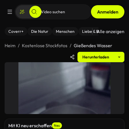
Anmelden
Alle anzeigen
Coverr+
Die Natur
Menschen
Liebe & Beziehungen
F
Heim
Kostenlose Stockfotos
Gießendes Wasser
Herunterladen
Mit KI neu erschaffen
Neu