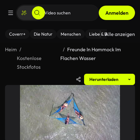
Anmelden
Alle anzeigen
Coverr+
Die Natur
Menschen
Liebe & Beziehungen
F
Heim
Freunde In Hammock Im
Kostenlose
Flachen Wasser
Stockfotos
Herunterladen