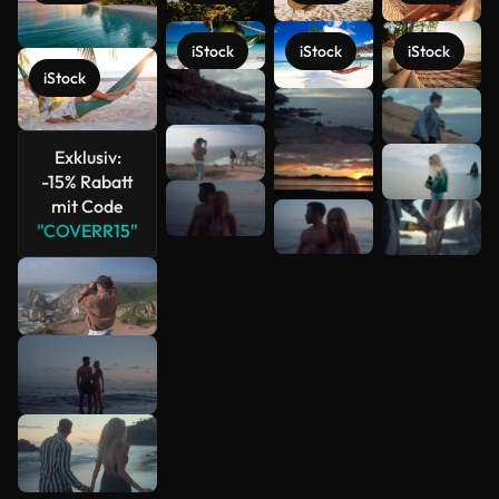
iStock
iStock
iStock
iStock
Mehr
anzeigen
Exklusiv:
-15% Rabatt
mit Code
"COVERR15"