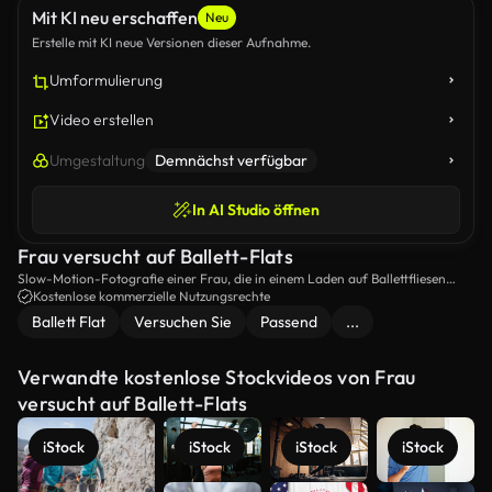
Mit KI neu erschaffen
Neu
Erstelle mit KI neue Versionen dieser Aufnahme.
Umformulierung
Video erstellen
Umgestaltung
Demnächst verfügbar
In AI Studio öffnen
Frau versucht auf Ballett-Flats
Slow-Motion-Fotografie einer Frau, die in einem Laden auf Ballettfliesen
versucht.
Kostenlose kommerzielle Nutzungsrechte
Ballett Flat
Versuchen Sie
Passend
...
Verwandte kostenlose Stockvideos von Frau
versucht auf Ballett-Flats
iStock
iStock
iStock
iStock