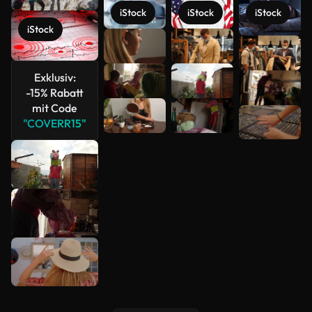
iStock
iStock
iStock
iStock
Mehr
anzeigen
Exklusiv:
-15% Rabatt
mit Code
"COVERR15"