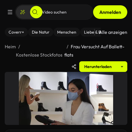
Anmelden
Alle anzeigen
Coverr+
Die Natur
Menschen
Liebe & Beziehungen
F
Heim
Frau Versucht Auf Ballett-
Kostenlose Stockfotos
flats
Herunterladen