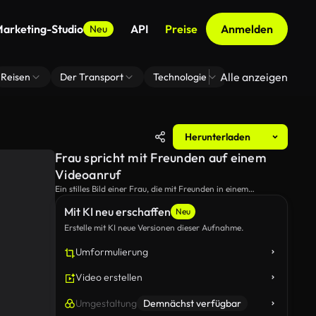
arketing-Studio
API
Preise
Anmelden
Neu
Alle anzeigen
Reisen
Der Transport
Technologie
Zoom Virtuelle H
Herunterladen
Frau spricht mit Freunden auf einem
Videoanruf
Ein stilles Bild einer Frau, die mit Freunden in einem
Videoanruf auf ihrem Laptop spricht.
Mit KI neu erschaffen
Neu
Erstelle mit KI neue Versionen dieser Aufnahme.
Umformulierung
Video erstellen
Umgestaltung
Demnächst verfügbar