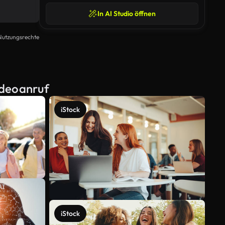
In AI Studio öffnen
Nutzungsrechte
ideoanruf
iStock
iStock