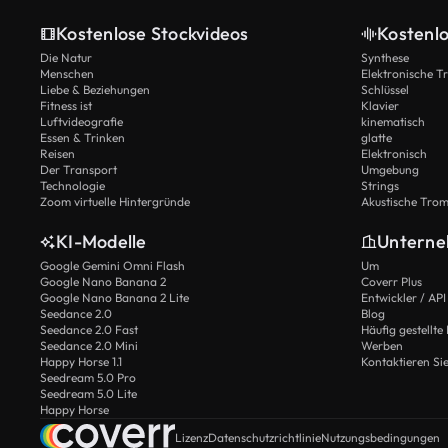
Kostenlose Stockvideos
Kostenl
Die Natur
Synthese
Menschen
Elektronische 
Liebe & Beziehungen
Schlüssel
Fitness ist
Klavier
Luftvideografie
kinematisch
Essen & Trinken
glatte
Reisen
Elektronisch
Der Transport
Umgebung
Technologie
Strings
Zoom virtuelle Hintergründe
Akustische Tro
KI-Modelle
Untern
Google Gemini Omni Flash
Um
Google Nano Banana 2
Coverr Plus
Google Nano Banana 2 Lite
Entwickler / API
Seedance 2.0
Blog
Seedance 2.0 Fast
Häufig gestellte
Seedance 2.0 Mini
Werben
Happy Horse 1.1
Kontaktieren Si
Seedream 5.0 Pro
Seedream 5.0 Lite
Happy Horse
Lizenz
Datenschutzrichtlinie
Nutzungsbedingungen