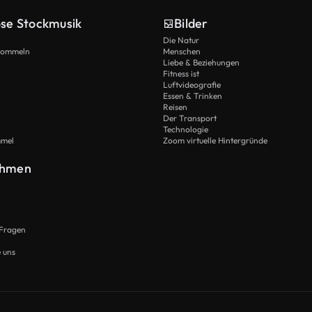
ose Stockmusik
Bilder
Die Natur
Trommeln
Menschen
Liebe & Beziehungen
Fitness ist
Luftvideografie
Essen & Trinken
Reisen
Der Transport
Technologie
mmel
Zoom virtuelle Hintergründe
ehmen
 Fragen
e uns