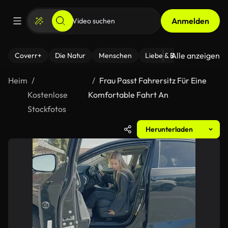
Anmelden
Alle anzeigen
Coverr+
Die Natur
Menschen
Liebe & Beziehungen
F
Heim
Frau Passt Fahrersitz Für Eine
Kostenlose
Komfortable Fahrt An
Stockfotos
Herunterladen