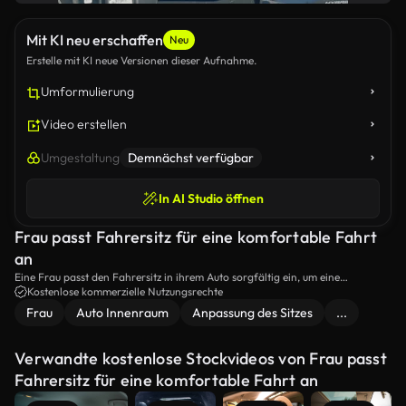
Mit KI neu erschaffen
Neu
Erstelle mit KI neue Versionen dieser Aufnahme.
Umformulierung
Video erstellen
Umgestaltung
Demnächst verfügbar
In AI Studio öffnen
Frau passt Fahrersitz für eine komfortable Fahrt
an
Eine Frau passt den Fahrersitz in ihrem Auto sorgfältig ein, um eine
komfortable und sichere Fahrposition zu gewährleisten, bevor sie mit der
Kostenlose kommerzielle Nutzungsrechte
Fahrt beginnt.
Frau
Auto Innenraum
Anpassung des Sitzes
...
Verwandte kostenlose Stockvideos von Frau passt
Fahrersitz für eine komfortable Fahrt an