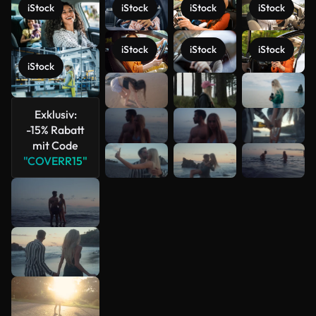
iStock
iStock
iStock
iStock
iStock
iStock
iStock
iStock
Mehr
anzeigen
Exklusiv:
-15% Rabatt
mit Code
"COVERR15"