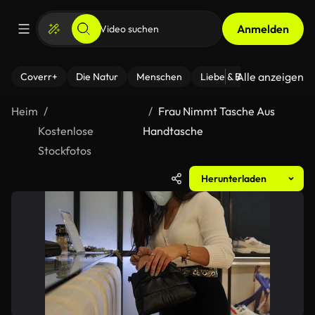
Anmelden
Alle anzeigen
Coverr+
Die Natur
Menschen
Liebe & Beziehungen
F
Heim
Frau Nimmt Tasche Aus
Kostenlose
Handtasche
Stockfotos
Herunterladen