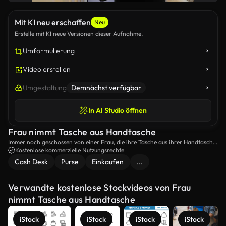
Mit KI neu erschaffen
Neu
Erstelle mit KI neue Versionen dieser Aufnahme.
Umformulierung
Video erstellen
Umgestaltung
Demnächst verfügbar
In AI Studio öffnen
Frau nimmt Tasche aus Handtasche
Immer noch geschossen von einer Frau, die ihre Tasche aus ihrer Handtasche
nimmt, um zu bezahlen.
Kostenlose kommerzielle Nutzungsrechte
Cash Desk
Purse
Einkaufen
...
Verwandte kostenlose Stockvideos von Frau
nimmt Tasche aus Handtasche
iStock
iStock
iStock
iStock