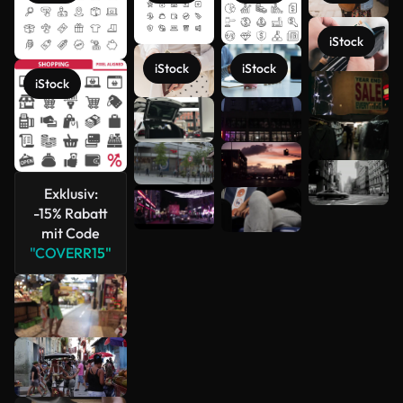
iStock
iStock
iStock
iStock
Mehr
anzeigen
Exklusiv:
-15% Rabatt
mit Code
"COVERR15"