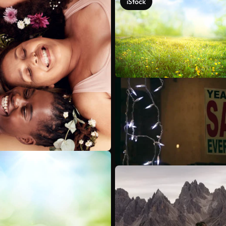
iStock