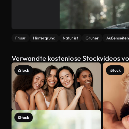
Frisur
Hintergrund
Natur ist
Grüner
Außenseiten
Verwandte kostenlose Stockvideos vo
iStock
iStock
iStock