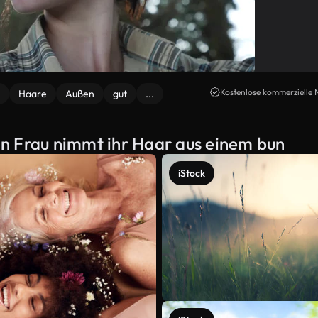
Kostenlose kommerzielle 
Haare
Außen
gut
...
n Frau nimmt ihr Haar aus einem bun
iStock