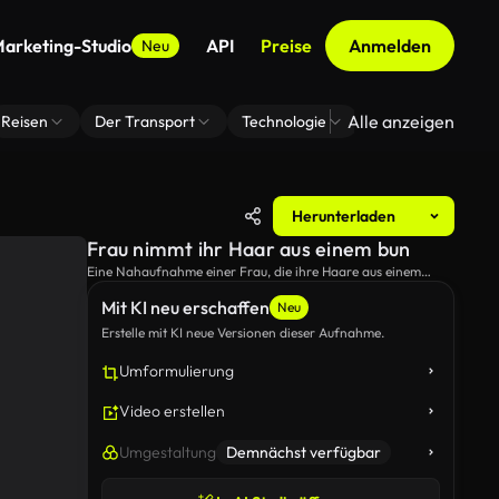
arketing-Studio
API
Preise
Anmelden
Neu
Alle anzeigen
Reisen
Der Transport
Technologie
Zoom Virtuelle H
Herunterladen
Frau nimmt ihr Haar aus einem bun
Eine Nahaufnahme einer Frau, die ihre Haare aus einem
Stapel nimmt und in die Kamera schaut.
Mit KI neu erschaffen
Neu
Erstelle mit KI neue Versionen dieser Aufnahme.
Umformulierung
Video erstellen
Umgestaltung
Demnächst verfügbar