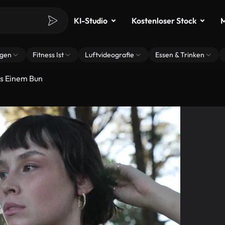
KI-Studio
Kostenloser Stock
M
ngen
Fitness Ist
Luftvideografie
Essen & Trinken
us Einem Bun