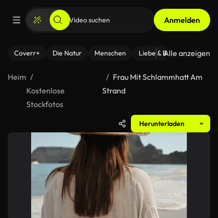
Anmelden
Alle anzeigen
Coverr+
Die Natur
Menschen
Liebe & Beziehungen
F
Heim
Frau Mit Schlammhatt Am
Kostenlose
Strand
Stockfotos
Herunterladen