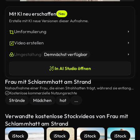
Mit KI neu erschaffen
Neu
Erstelle mit KI neue Versionen dieser Aufnahme.
Umformulierung
Video erstellen
Umgestaltung
Demnächst verfügbar
In AI Studio öffnen
Frau mit Schlammhatt am Strand
Nahaufnahme einer Frau, die einen Strohhatten trägt, während sie entlang
des Strandes geht.
Kostenlose kommerzielle Nutzungsrechte
Strände
Mädchen
hat
...
Verwandte kostenlose Stockvideos von Frau mit
Schlammhatt am Strand
iStock
iStock
iStock
iStock