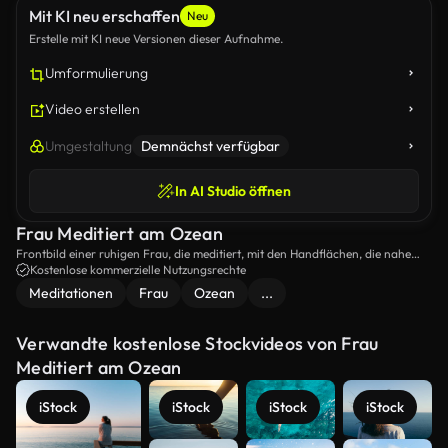
Mit KI neu erschaffen
Neu
Erstelle mit KI neue Versionen dieser Aufnahme.
Umformulierung
Video erstellen
Umgestaltung
Demnächst verfügbar
In AI Studio öffnen
Frau Meditiert am Ozean
Frontbild einer ruhigen Frau, die meditiert, mit den Handflächen, die nahe
einer Küste zusammengedrückt wurden.
Kostenlose kommerzielle Nutzungsrechte
Meditationen
Frau
Ozean
...
Verwandte kostenlose Stockvideos von Frau
Meditiert am Ozean
iStock
iStock
iStock
iStock