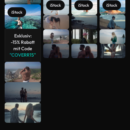
iStock
iStock
iStock
iStock
Mehr
anzeigen
Exklusiv:
-15% Rabatt
mit Code
"COVERR15"