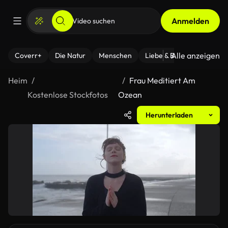
Anmelden
Alle anzeigen
Coverr+
Die Natur
Menschen
Liebe & Beziehungen
F
Heim
Frau Meditiert Am
Kostenlose Stockfotos
Ozean
Herunterladen