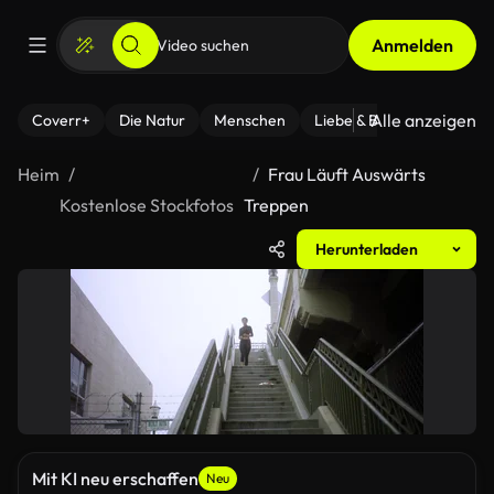
Anmelden
Alle anzeigen
Coverr+
Die Natur
Menschen
Liebe & Beziehungen
F
Heim
Frau Läuft Auswärts
Kostenlose Stockfotos
Treppen
Herunterladen
Mit KI neu erschaffen
Neu