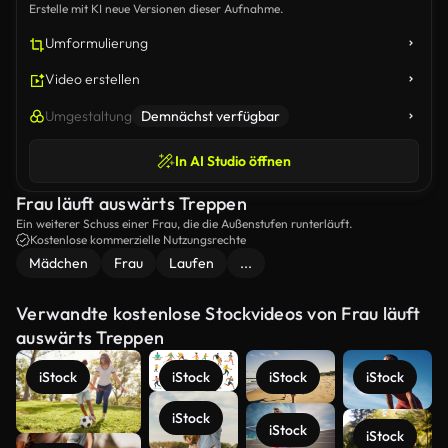
Erstelle mit KI neue Versionen dieser Aufnahme.
Umformulierung
Video erstellen
Umgestaltung
Demnächst verfügbar
In AI Studio öffnen
Frau läuft auswärts Treppen
Ein weiterer Schuss einer Frau, die die Außenstufen runterläuft.
Kostenlose kommerzielle Nutzungsrechte
Mädchen
Frau
Laufen
...
Verwandte kostenlose Stockvideos von Frau läuft
auswärts Treppen
iStock
iStock
iStock
iStock
iStock
iStock
iStock