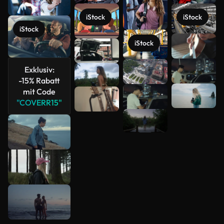
iStock
iStock
iStock
Mehr
iStock
anzeigen
Exklusiv:
-15% Rabatt
mit Code
"COVERR15"