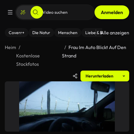
Anmelden
Alle anzeigen
Coverr+
Die Natur
Menschen
Liebe & Beziehungen
F
Heim
Frau Im Auto Blickt Auf Den
Kostenlose
Strand
Stockfotos
Herunterladen