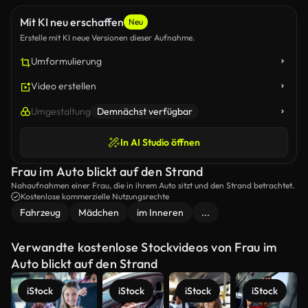
Mit KI neu erschaffen
Neu
Erstelle mit KI neue Versionen dieser Aufnahme.
Umformulierung
Video erstellen
Umgestaltung
Demnächst verfügbar
In AI Studio öffnen
Frau im Auto blickt auf den Strand
Nahaufnahmen einer Frau, die in ihrem Auto sitzt und den Strand betrachtet.
Kostenlose kommerzielle Nutzungsrechte
Fahrzeug
Mädchen
im Inneren
...
Verwandte kostenlose Stockvideos von Frau im
Auto blickt auf den Strand
iStock
iStock
iStock
iStock