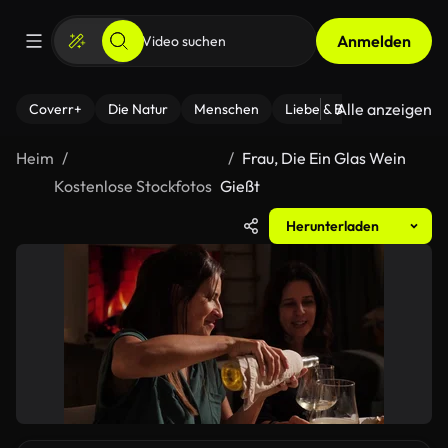
Anmelden
Alle anzeigen
Coverr+
Die Natur
Menschen
Liebe & Beziehungen
F
Heim
Frau, Die Ein Glas Wein
Kostenlose Stockfotos
Gießt
Herunterladen