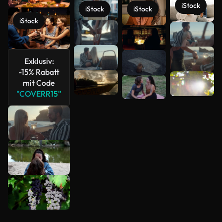
iStock
iStock
iStock
iStock
Mehr
anzeigen
Exklusiv:
-15% Rabatt
mit Code
"COVERR15"