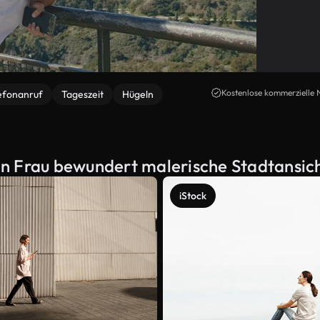
Kostenlose kommerzielle 
efonanruf
Tageszeit
Hügeln
n Frau bewundert malerische Stadtansicht
iStock