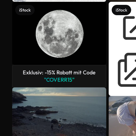
iStock
iStock
Exklusiv: -15% Rabatt mit Code
"COVERR15"