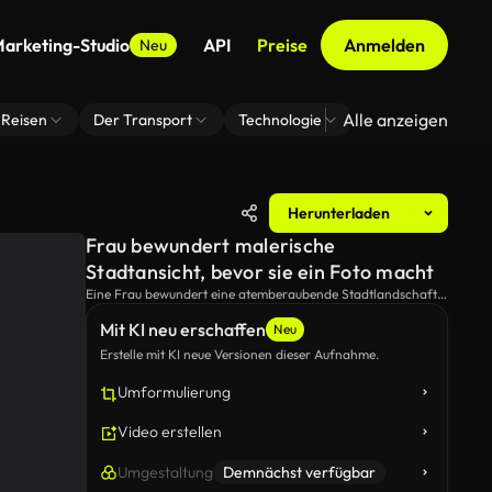
arketing-Studio
API
Preise
Anmelden
Neu
Alle anzeigen
Reisen
Der Transport
Technologie
Zoom Virtuelle H
Herunterladen
Frau bewundert malerische
Stadtansicht, bevor sie ein Foto macht
Eine Frau bewundert eine atemberaubende Stadtlandschaft.
Nachdem sie sich in die Aussicht eingetaucht hat, zieht sie ihr
Mit KI neu erschaffen
Telefon heraus, um den Moment mit einem Bild zu erfassen.
Neu
Erstelle mit KI neue Versionen dieser Aufnahme.
Umformulierung
Video erstellen
Umgestaltung
Demnächst verfügbar