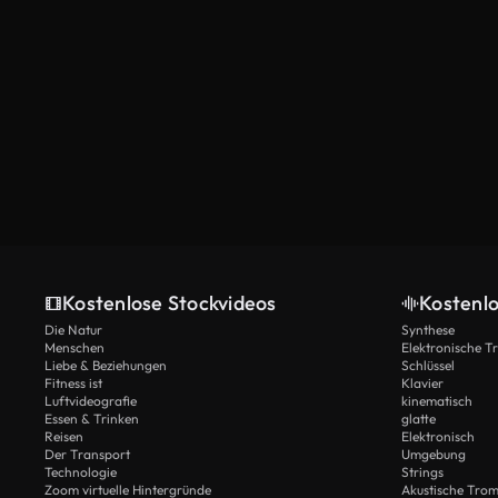
Kostenlose Stockvideos
Kostenl
Die Natur
Synthese
Menschen
Elektronische 
Liebe & Beziehungen
Schlüssel
Fitness ist
Klavier
Luftvideografie
kinematisch
Essen & Trinken
glatte
Reisen
Elektronisch
Der Transport
Umgebung
Technologie
Strings
Zoom virtuelle Hintergründe
Akustische Tro