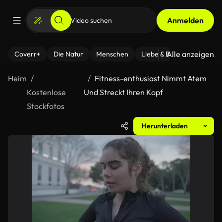
Anmelden
Alle anzeigen
Coverr+
Die Natur
Menschen
Liebe & Beziehungen
F
Heim
Fitness-enthusiast Nimmt Atem
Kostenlose
Und Streckt Ihren Kopf
Stockfotos
Herunterladen