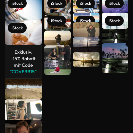
iStock
iStock
iStock
iStock
iStock
iStock
iStock
iStock
Mehr
anzeigen
Exklusiv:
-15% Rabatt
mit Code
"COVERR15"