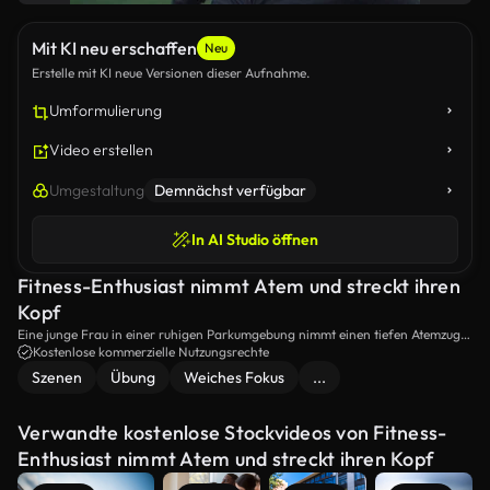
Mit KI neu erschaffen
Neu
Erstelle mit KI neue Versionen dieser Aufnahme.
Umformulierung
Video erstellen
Umgestaltung
Demnächst verfügbar
In AI Studio öffnen
Fitness-Enthusiast nimmt Atem und streckt ihren
Kopf
Eine junge Frau in einer ruhigen Parkumgebung nimmt einen tiefen Atemzug,
nachdem sie eine Übung beendet hat, und beginnt, ihren Kopf von Seite zu
Kostenlose kommerzielle Nutzungsrechte
Seite zu strecken.
Szenen
Übung
Weiches Fokus
...
Verwandte kostenlose Stockvideos von Fitness-
Enthusiast nimmt Atem und streckt ihren Kopf