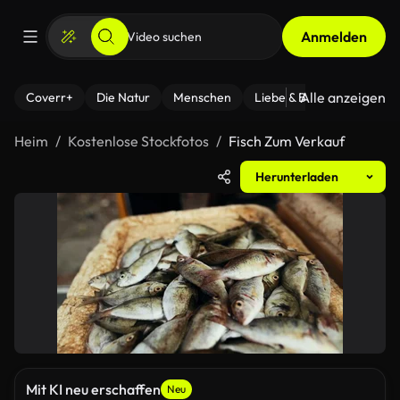
Anmelden
Alle anzeigen
Coverr+
Die Natur
Menschen
Liebe & Beziehungen
F
Heim
Kostenlose Stockfotos
Fisch Zum Verkauf
Herunterladen
Mit KI neu erschaffen
Neu