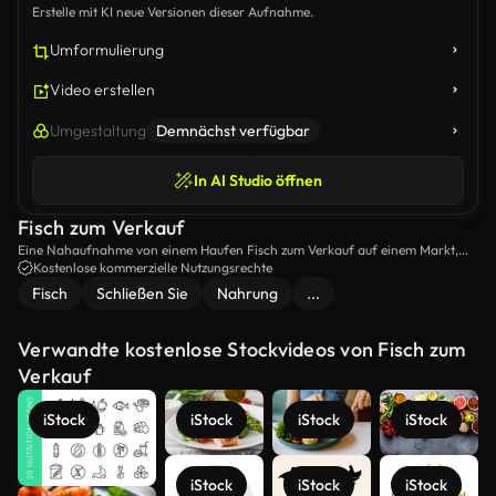
Erstelle mit KI neue Versionen dieser Aufnahme.
Umformulierung
Video erstellen
Umgestaltung
Demnächst verfügbar
In AI Studio öffnen
Fisch zum Verkauf
Eine Nahaufnahme von einem Haufen Fisch zum Verkauf auf einem Markt,
auf den Philippinen.
Kostenlose kommerzielle Nutzungsrechte
Fisch
Schließen Sie
Nahrung
...
Verwandte kostenlose Stockvideos von Fisch zum
Verkauf
iStock
iStock
iStock
iStock
iStock
iStock
iStock