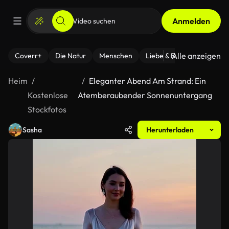
Anmelden
Alle anzeigen
Coverr+
Die Natur
Menschen
Liebe & Beziehungen
F
Heim
Eleganter Abend Am Strand: Ein
Kostenlose
Atemberaubender Sonnenuntergang
Stockfotos
Sasha
Herunterladen