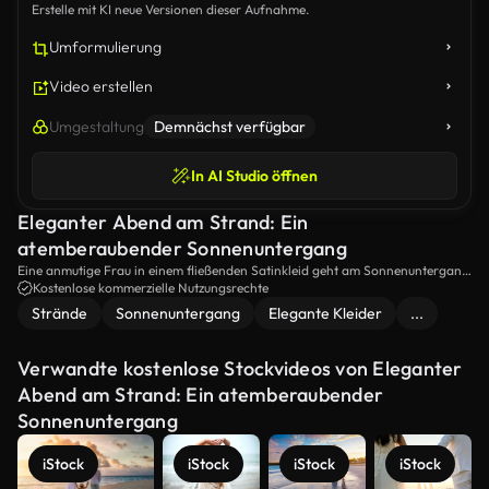
Erstelle mit KI neue Versionen dieser Aufnahme.
Umformulierung
Video erstellen
Umgestaltung
Demnächst verfügbar
In AI Studio öffnen
Eleganter Abend am Strand: Ein
atemberaubender Sonnenuntergang
Eine anmutige Frau in einem fließenden Satinkleid geht am Sonnenuntergang
entlang des Strandes mit sanften Wellen an ihren Füßen.Die Szene erfasst die
Kostenlose kommerzielle Nutzungsrechte
Schönheit der Natur und Eleganz und schafft eine ruhige und romantische
Strände
Sonnenuntergang
Elegante Kleider
...
Atmosphäre.
Verwandte kostenlose Stockvideos von Eleganter
Abend am Strand: Ein atemberaubender
Sonnenuntergang
iStock
iStock
iStock
iStock