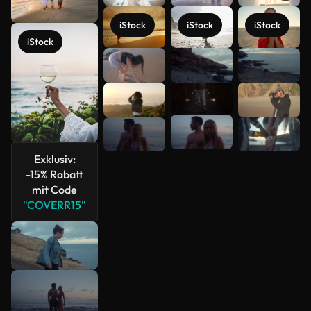
iStock
iStock
iStock
iStock
Mehr
anzeigen
Exklusiv:
-15% Rabatt
mit Code
"COVERR15"