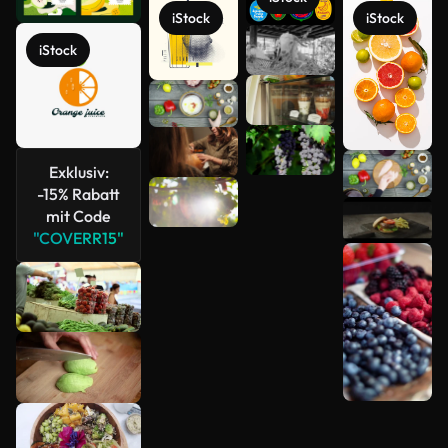
iStock
iStock
iStock
Exklusiv:
-15% Rabatt
mit Code
Mehr
"COVERR15"
anzeigen