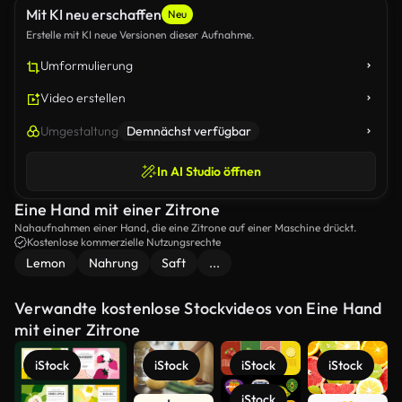
Mit KI neu erschaffen
Neu
Erstelle mit KI neue Versionen dieser Aufnahme.
Umformulierung
Video erstellen
Umgestaltung
Demnächst verfügbar
In AI Studio öffnen
Eine Hand mit einer Zitrone
Nahaufnahmen einer Hand, die eine Zitrone auf einer Maschine drückt.
Kostenlose kommerzielle Nutzungsrechte
Lemon
Nahrung
Saft
...
Verwandte kostenlose Stockvideos von Eine Hand
mit einer Zitrone
iStock
iStock
iStock
iStock
iStock