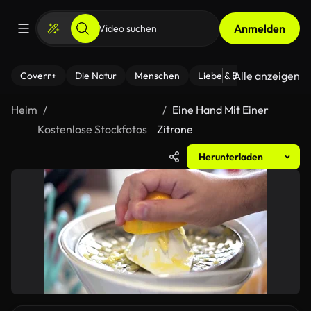
Anmelden
Alle anzeigen
Coverr+
Die Natur
Menschen
Liebe & Beziehungen
F
Heim
Eine Hand Mit Einer
Kostenlose Stockfotos
Zitrone
Herunterladen