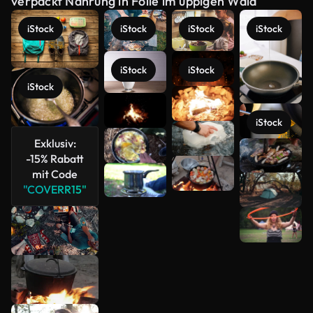
verpackt Nahrung in Folie im üppigen Wald
iStock
iStock
iStock
iStock
iStock
iStock
iStock
iStock
Exklusiv:
Mehr
-15% Rabatt
anzeigen
mit Code
"COVERR15"