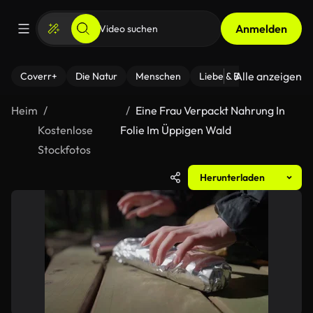
Anmelden
Alle anzeigen
Coverr+
Die Natur
Menschen
Liebe & Beziehungen
F
Heim
Eine Frau Verpackt Nahrung In
Kostenlose
Folie Im Üppigen Wald
Stockfotos
Herunterladen