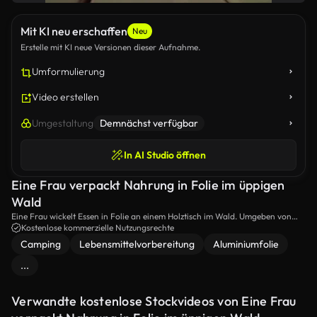
Mit KI neu erschaffen
Neu
Erstelle mit KI neue Versionen dieser Aufnahme.
Umformulierung
Video erstellen
Umgestaltung
Demnächst verfügbar
In AI Studio öffnen
Eine Frau verpackt Nahrung in Folie im üppigen
Wald
Eine Frau wickelt Essen in Folie an einem Holztisch im Wald. Umgeben von
der Natur genießt sie das Outdoor-Kulinarische Erlebnis. Perfekt für Themen
Kostenlose kommerzielle Nutzungsrechte
wie Camping, Outdoor-Kochen und Abenteuer in der Wildnis.
Camping
Lebensmittelvorbereitung
Aluminiumfolie
...
Verwandte kostenlose Stockvideos von Eine Frau