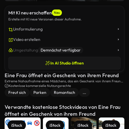
Mit KI neu erschaffen
Neu
Erstelle mit KI neue Versionen dieser Aufnahme.
Umformulierung
Video erstellen
Umgestaltung
Demnächst verfügbar
In AI Studio öffnen
Eine Frau öffnet ein Geschenk von ihrem Freund
Extreme Nahaufnahme eines Mädchens, das ein Geschenk von ihrem Freund
in einem Stadtpark öffnet.
Kostenlose kommerzielle Nutzungsrechte
Freut sich
Parken
Romantisch
...
Verwandte kostenlose Stockvideos von Eine Frau
öffnet ein Geschenk von ihrem Freund
iStock
iStock
iStock
iStock