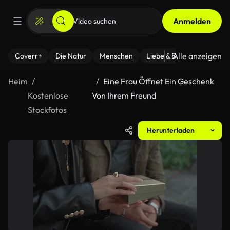
Anmelden
Alle anzeigen
Coverr+
Die Natur
Menschen
Liebe & Beziehungen
F
Heim
Eine Frau Öffnet Ein Geschenk
Kostenlose
Von Ihrem Freund
Stockfotos
Herunterladen