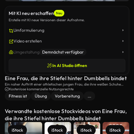
Mit KI neu erschaffen
Neu
Erstelle mit KI neue Versionen dieser Aufnahme.
Umformulierung
Video erstellen
Umgestaltung
Demnächst verfügbar
In AI Studio öffnen
Eine Frau, die ihre Stiefel hinter Dumbbells bindet
Ein naher Auftritt einer athletischen jungen Frau, die ihre weißen Schuhe
bindet, während sie neben zwei blauen Dumbbells auf dem Schlittenpfad sitzt
Kostenlose kommerzielle Nutzungsrechte
und sich auf eine aktive Outdoor-Übung vorbereitet.
Fitness ist
Übung
Vorbereitung
...
Verwandte kostenlose Stockvideos von Eine Frau,
die ihre Stiefel hinter Dumbbells bindet
iStock
iStock
iStock
iStock