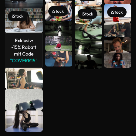
iStock
iStock
iStock
iStock
Mehr
anzeigen
Exklusiv:
-15% Rabatt
mit Code
"COVERR15"