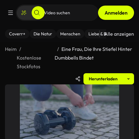
Anmelden
Alle anzeigen
Coverr+
Die Natur
Menschen
Liebe & Beziehungen
F
Heim
Eine Frau, Die Ihre Stiefel Hinter
Kostenlose
Dumbbells Bindet
Stockfotos
Herunterladen