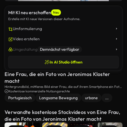
Mit KI neu erschaffen
Neu
Erstelle mit KI neue Versionen dieser Aufnahme.
Umformulierung
Video erstellen
Umgestaltung
Demnächst verfügbar
In AI Studio öffnen
Eine Frau, die ein Foto von Jeronimos Kloster
macht
Hintergrundbild, mittleres Bild einer Frau, die auf ihrem Smartphone ein Foto
des Jeronimos-Klosters macht und die Architektur des portugiesischen Late
Kostenlose kommerzielle Nutzungsrechte
Gothic-Styles aufnimmt.
Portugiesisch
Langsame Bewegung
urbane
...
Verwandte kostenlose Stockvideos von Eine Frau,
die ein Foto von Jeronimos Kloster macht