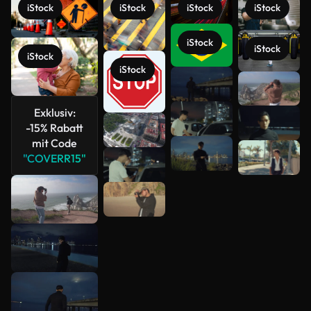
iStock
iStock
iStock
iStock
iStock
iStock
iStock
iStock
Mehr
anzeigen
Exklusiv:
-15% Rabatt
mit Code
"COVERR15"