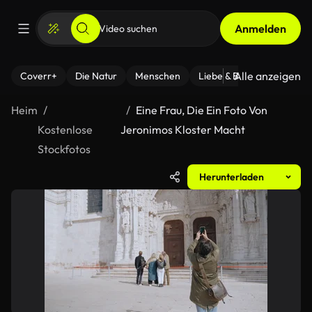
Anmelden
Alle anzeigen
Coverr+
Die Natur
Menschen
Liebe & Beziehungen
F
Heim
Eine Frau, Die Ein Foto Von
Kostenlose
Jeronimos Kloster Macht
Stockfotos
Herunterladen