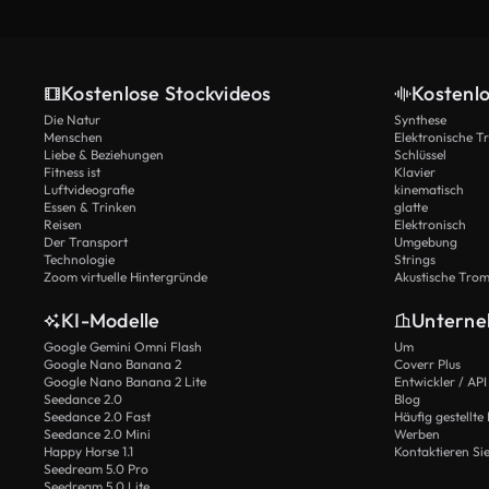
Kostenlose Stockvideos
Kostenl
Die Natur
Synthese
Menschen
Elektronische 
Liebe & Beziehungen
Schlüssel
Fitness ist
Klavier
Luftvideografie
kinematisch
Essen & Trinken
glatte
Reisen
Elektronisch
Der Transport
Umgebung
Technologie
Strings
Zoom virtuelle Hintergründe
Akustische Tro
KI-Modelle
Untern
Google Gemini Omni Flash
Um
Google Nano Banana 2
Coverr Plus
Google Nano Banana 2 Lite
Entwickler / API
Seedance 2.0
Blog
Seedance 2.0 Fast
Häufig gestellte
Seedance 2.0 Mini
Werben
Happy Horse 1.1
Kontaktieren Si
Seedream 5.0 Pro
Seedream 5.0 Lite