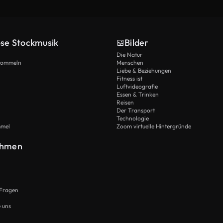
ose Stockmusik
Bilder
Die Natur
Trommeln
Menschen
Liebe & Beziehungen
Fitness ist
Luftvideografie
Essen & Trinken
Reisen
Der Transport
Technologie
mmel
Zoom virtuelle Hintergründe
ehmen
 Fragen
e uns