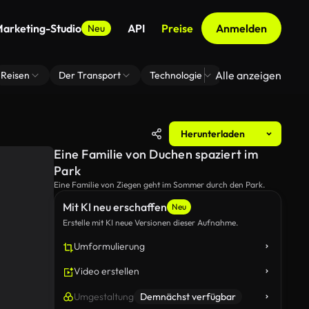
arketing-Studio
API
Preise
Anmelden
Neu
Alle anzeigen
Reisen
Der Transport
Technologie
Zoom Virtuelle H
Herunterladen
Eine Familie von Duchen spaziert im
Park
Eine Familie von Ziegen geht im Sommer durch den Park.
Mit KI neu erschaffen
Neu
Erstelle mit KI neue Versionen dieser Aufnahme.
Umformulierung
Video erstellen
Umgestaltung
Demnächst verfügbar