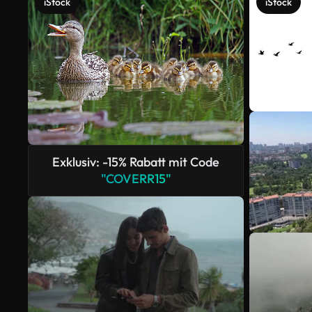
iStock
iStock
Exklusiv: -15% Rabatt mit Code
"COVERR15"