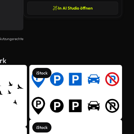
In AI Studio öffnen
Nutzungsrechte
rk
iStock
iStock