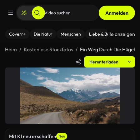
Anmelden
Alle anzeigen
Coverr+
Die Natur
Menschen
Liebe & Beziehungen
F
Heim
Kostenlose Stockfotos
Ein Weg Durch Die Hügel
Herunterladen
Mit KI neu erschaffen
Neu