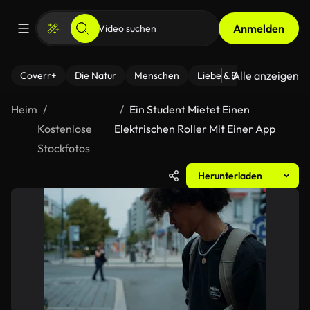
Anmelden
Alle anzeigen
Coverr+
Die Natur
Menschen
Liebe & Beziehungen
F
Heim
Ein Student Mietet Einen
Kostenlose
Elektrischen Roller Mit Einer App
Stockfotos
Herunterladen