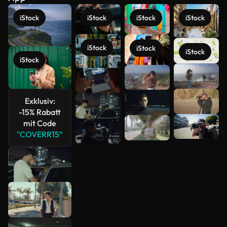
iStock
iStock
iStock
iStock
iStock
iStock
iStock
iStock
Mehr
anzeigen
Exklusiv:
-15% Rabatt
mit Code
"COVERR15"