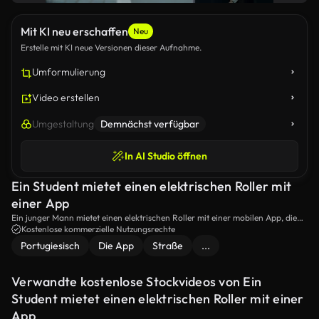
Mit KI neu erschaffen
Neu
Erstelle mit KI neue Versionen dieser Aufnahme.
Umformulierung
Video erstellen
Umgestaltung
Demnächst verfügbar
In AI Studio öffnen
Ein Student mietet einen elektrischen Roller mit
einer App
Ein junger Mann mietet einen elektrischen Roller mit einer mobilen App, die
den städtischen Einsatz von Eco-Transport demonstriert.
Kostenlose kommerzielle Nutzungsrechte
Portugiesisch
Die App
Straße
...
Verwandte kostenlose Stockvideos von Ein
Student mietet einen elektrischen Roller mit einer
App