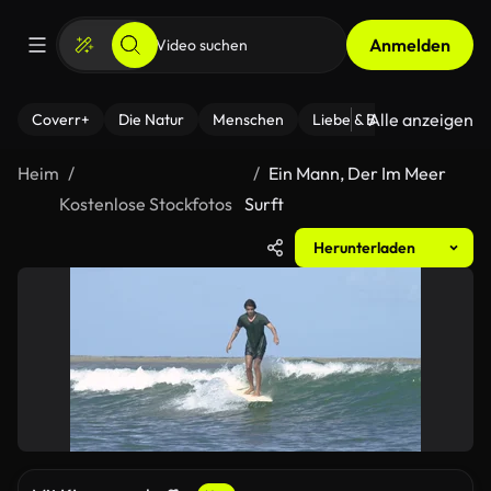
Anmelden
Alle anzeigen
Coverr+
Die Natur
Menschen
Liebe & Beziehungen
F
Heim
Ein Mann, Der Im Meer
Kostenlose Stockfotos
Surft
Herunterladen