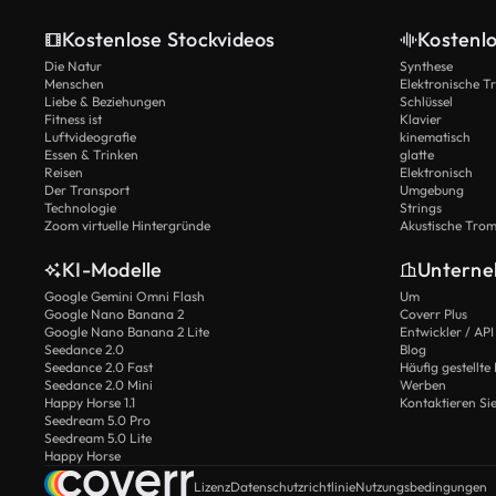
Kostenlose Stockvideos
Kostenl
Die Natur
Synthese
Menschen
Elektronische 
Liebe & Beziehungen
Schlüssel
Fitness ist
Klavier
Luftvideografie
kinematisch
Essen & Trinken
glatte
Reisen
Elektronisch
Der Transport
Umgebung
Technologie
Strings
Zoom virtuelle Hintergründe
Akustische Tro
KI-Modelle
Untern
Google Gemini Omni Flash
Um
Google Nano Banana 2
Coverr Plus
Google Nano Banana 2 Lite
Entwickler / API
Seedance 2.0
Blog
Seedance 2.0 Fast
Häufig gestellte
Seedance 2.0 Mini
Werben
Happy Horse 1.1
Kontaktieren Si
Seedream 5.0 Pro
Seedream 5.0 Lite
Happy Horse
Lizenz
Datenschutzrichtlinie
Nutzungsbedingungen