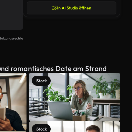
In AI Studio öffnen
Nutzungsrechte
s und romantisches Date am Strand
iStock
iStock