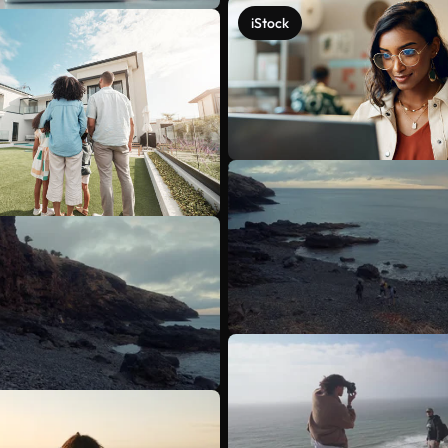
iStock