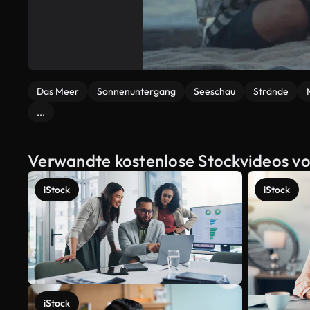
Das Meer
Sonnenuntergang
Seeschau
Strände
...
Verwandte kostenlose Stockvideos von
iStock
iStock
iStock