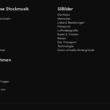
ose Stockmusik
Bilder
Die Natur
Trommeln
Menschen
Liebe & Beziehungen
Fitness ist
Luftvideografie
Essen & Trinken
Reisen
Der Transport
Technologie
mmel
Zoom virtuelle Hintergründe
ehmen
 Fragen
e uns