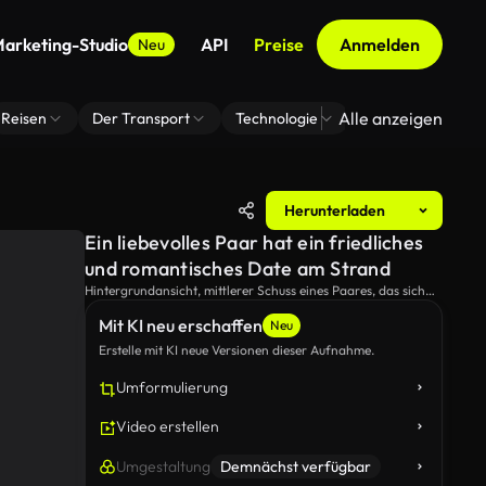
arketing-Studio
API
Preise
Anmelden
Neu
Alle anzeigen
Reisen
Der Transport
Technologie
Zoom Virtuelle H
Herunterladen
Ein liebevolles Paar hat ein friedliches
und romantisches Date am Strand
Hintergrundansicht, mittlerer Schuss eines Paares, das sich
am Strand mit einem Picknick im Vordergrund umarmt.
Mit KI neu erschaffen
Neu
Erstelle mit KI neue Versionen dieser Aufnahme.
Umformulierung
Video erstellen
Umgestaltung
Demnächst verfügbar