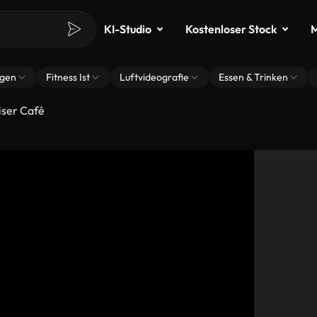
KI-Studio
Kostenloser Stock
M
ngen
Fitness Ist
Luftvideografie
Essen & Trinken
iser Café