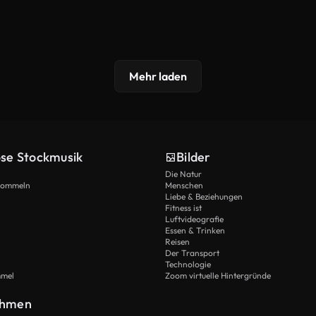
Mehr laden
ose Stockmusik
Bilder
Die Natur
Trommeln
Menschen
Liebe & Beziehungen
Fitness ist
Luftvideografie
Essen & Trinken
Reisen
Der Transport
Technologie
mmel
Zoom virtuelle Hintergründe
ehmen