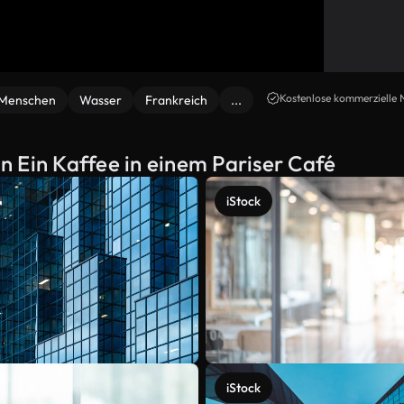
Kostenlose kommerzielle 
Menschen
Wasser
Frankreich
...
 Ein Kaffee in einem Pariser Café
iStock
iStock