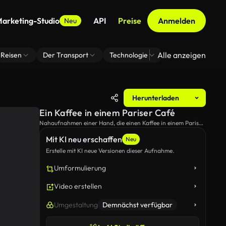
arketing-Studio
API
Preise
Anmelden
Neu
Alle anzeigen
Reisen
Der Transport
Technologie
Zoom Virtuelle H
Herunterladen
Ein Kaffee in einem Pariser Café
Nahaufnahmen einer Hand, die einen Kaffee in einem Pariser
Café bewegt.
Mit KI neu erschaffen
Neu
Erstelle mit KI neue Versionen dieser Aufnahme.
Umformulierung
Video erstellen
Umgestaltung
Demnächst verfügbar