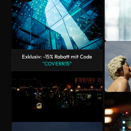
Exklusiv: -15% Rabatt mit Code
"COVERR15"