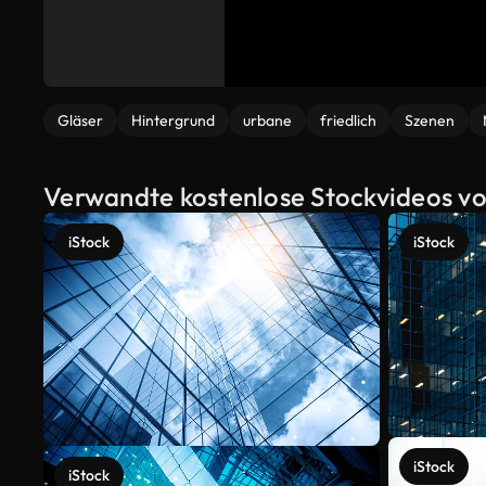
Gläser
Hintergrund
urbane
friedlich
Szenen
Verwandte kostenlose Stockvideos von
iStock
iStock
iStock
iStock