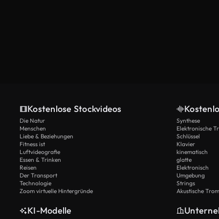
Kostenlose Stockvideos
Kostenl
Die Natur
Synthese
Menschen
Elektronische 
Liebe & Beziehungen
Schlüssel
Fitness ist
Klavier
Luftvideografie
kinematisch
Essen & Trinken
glatte
Reisen
Elektronisch
Der Transport
Umgebung
Technologie
Strings
Zoom virtuelle Hintergründe
Akustische Tro
KI-Modelle
Untern