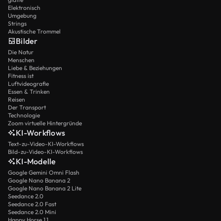
Elektronisch
Umgebung
Strings
Akustische Trommel
Bilder
Die Natur
Menschen
Liebe & Beziehungen
Fitness ist
Luftvideografie
Essen & Trinken
Reisen
Der Transport
Technologie
Zoom virtuelle Hintergründe
KI-Workflows
Text-zu-Video-KI-Workflows
Bild-zu-Video-KI-Workflows
KI-Modelle
Google Gemini Omni Flash
Google Nano Banana 2
Google Nano Banana 2 Lite
Seedance 2.0
Seedance 2.0 Fast
Seedance 2.0 Mini
Happy Horse 1.1