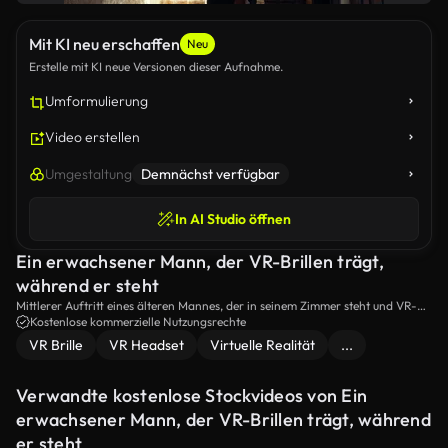
Mit KI neu erschaffen
Neu
Erstelle mit KI neue Versionen dieser Aufnahme.
Umformulierung
Video erstellen
Umgestaltung
Demnächst verfügbar
In AI Studio öffnen
Ein erwachsener Mann, der VR-Brillen trägt,
während er steht
Mittlerer Auftritt eines älteren Mannes, der in seinem Zimmer steht und VR-
Brillen trägt.
Kostenlose kommerzielle Nutzungsrechte
VR Brille
VR Headset
Virtuelle Realität
...
Verwandte kostenlose Stockvideos von Ein
erwachsener Mann, der VR-Brillen trägt, während
er steht