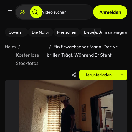
Anmelden
Alle anzeigen
Coverr+
Die Natur
Menschen
Liebe & Beziehungen
F
Heim
Ein Erwachsener Mann, Der Vr-
Kostenlose
brillen Trägt, Während Er Steht
Stockfotos
Herunterladen