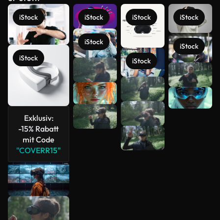
iStock
iStock
iStock
iStock
iStock
iStock
iStock
iStock
Mehr
anzeigen
Exklusiv:
-15% Rabatt
mit Code
"COVERR15"