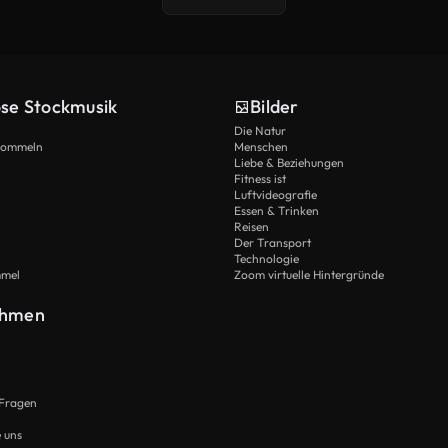
ose Stockmusik
Bilder
Die Natur
Trommeln
Menschen
Liebe & Beziehungen
Fitness ist
Luftvideografie
Essen & Trinken
Reisen
Der Transport
Technologie
mmel
Zoom virtuelle Hintergründe
ehmen
 Fragen
e uns