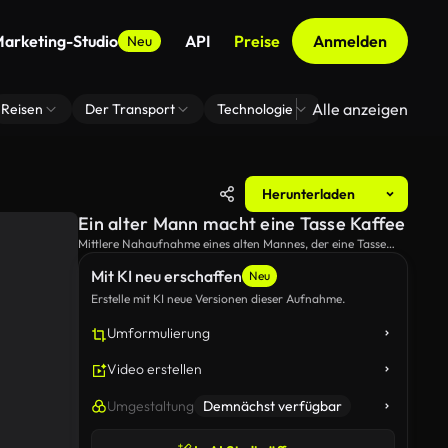
arketing-Studio
API
Preise
Anmelden
Neu
Alle anzeigen
Reisen
Der Transport
Technologie
Zoom Virtuelle H
Herunterladen
Ein alter Mann macht eine Tasse Kaffee
Mittlere Nahaufnahme eines alten Mannes, der eine Tasse
Kaffee macht.
Mit KI neu erschaffen
Neu
Erstelle mit KI neue Versionen dieser Aufnahme.
Umformulierung
Video erstellen
Umgestaltung
Demnächst verfügbar