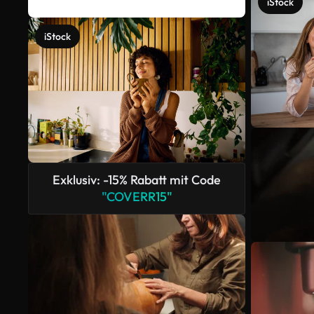
iStock
iStock
Exklusiv: -15% Rabatt mit Code
"COVERR15"