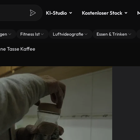
KI-Studio
Kostenloser Stock
M
ngen
Fitness Ist
Luftvideografie
Essen & Trinken
ine Tasse Kaffee