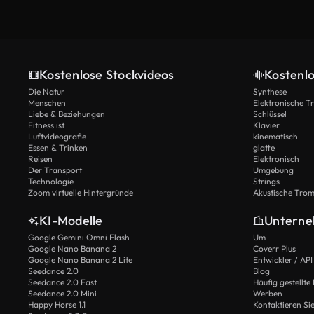
Kostenlose Stockvideos
Kostenl
Die Natur
Synthese
Menschen
Elektronische 
Liebe & Beziehungen
Schlüssel
Fitness ist
Klavier
Luftvideografie
kinematisch
Essen & Trinken
glatte
Reisen
Elektronisch
Der Transport
Umgebung
Technologie
Strings
Zoom virtuelle Hintergründe
Akustische Tro
KI-Modelle
Untern
Google Gemini Omni Flash
Um
Google Nano Banana 2
Coverr Plus
Google Nano Banana 2 Lite
Entwickler / API
Seedance 2.0
Blog
Seedance 2.0 Fast
Häufig gestellte
Seedance 2.0 Mini
Werben
Happy Horse 1.1
Kontaktieren Si