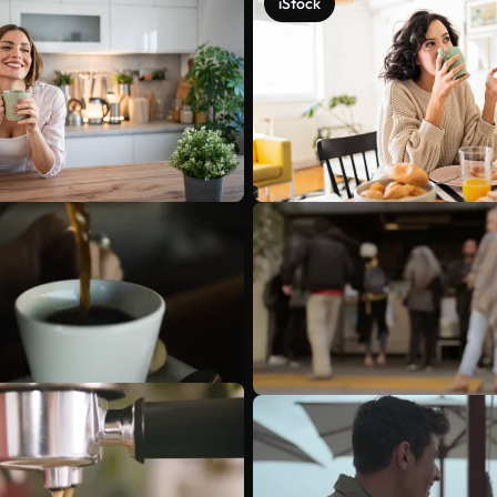
iStock