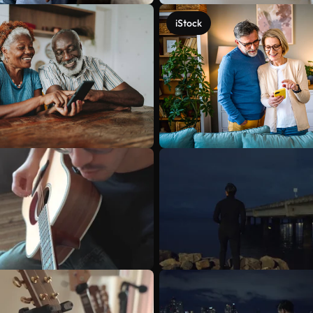
iStock