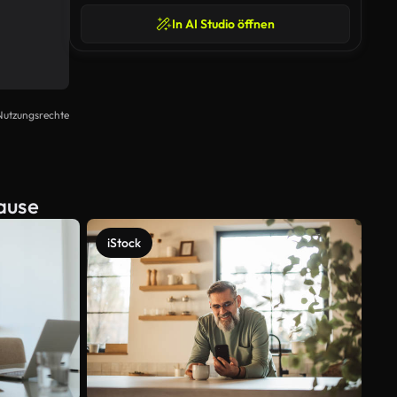
In AI Studio öffnen
Nutzungsrechte
ause
iStock