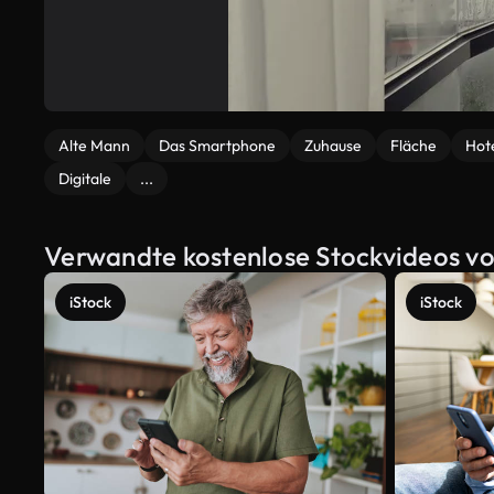
Alte Mann
Das Smartphone
Zuhause
Fläche
Hot
Digitale
...
Verwandte kostenlose Stockvideos vo
iStock
iStock