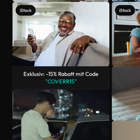
iStock
iStock
Exklusiv: -15% Rabatt mit Code
"COVERR15"