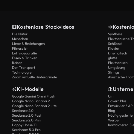
Kostenlose Stockvideos
Kostenl
Die Natur
Synthese
Menschen
Elektronische 
Liebe & Beziehungen
Schlüssel
Fitness ist
Klavier
Luftvideografie
kinematisch
Essen & Trinken
glatte
Reisen
Elektronisch
Der Transport
Umgebung
Technologie
Strings
Zoom virtuelle Hintergründe
Akustische Tro
KI-Modelle
Untern
Google Gemini Omni Flash
Um
Google Nano Banana 2
Coverr Plus
Google Nano Banana 2 Lite
Entwickler / API
Seedance 2.0
Blog
Seedance 2.0 Fast
Häufig gestellte
Seedance 2.0 Mini
Werben
Happy Horse 1.1
Kontaktieren Si
Seedream 5.0 Pro