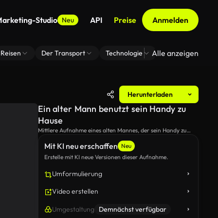
arketing-Studio
API
Preise
Anmelden
Neu
Alle anzeigen
Reisen
Der Transport
Technologie
Zoom Virtuelle H
Herunterladen
Ein alter Mann benutzt sein Handy zu
Hause
Mittlere Aufnahme eines alten Mannes, der sein Handy zu
Hause benutzt.
Mit KI neu erschaffen
Neu
Erstelle mit KI neue Versionen dieser Aufnahme.
Umformulierung
Video erstellen
Umgestaltung
Demnächst verfügbar