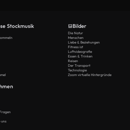
ose Stockmusik
Bilder
Die Natur
Trommeln
Menschen
Liebe & Beziehungen
Fitness ist
Luftvideografie
Essen & Trinken
Reisen
Der Transport
Technologie
mmel
Zoom virtuelle Hintergründe
ehmen
 Fragen
e uns