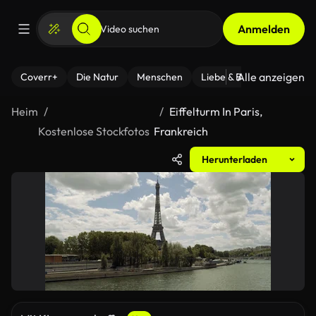
Anmelden
Alle anzeigen
Coverr+
Die Natur
Menschen
Liebe & Beziehungen
F
Heim
Eiffelturm In Paris,
Kostenlose Stockfotos
Frankreich
Herunterladen