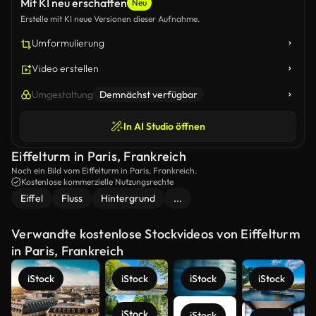
Mit KI neu erschaffen
Neu
Erstelle mit KI neue Versionen dieser Aufnahme.
Umformulierung
Video erstellen
Umgestaltung
Demnächst verfügbar
In AI Studio öffnen
Eiffelturm in Paris, Frankreich
Noch ein Bild vom Eiffelturm in Paris, Frankreich.
Kostenlose kommerzielle Nutzungsrechte
Eiffel
Fluss
Hintergrund
...
Verwandte kostenlose Stockvideos von Eiffelturm
in Paris, Frankreich
iStock
iStock
iStock
iStock
iStock
iStock